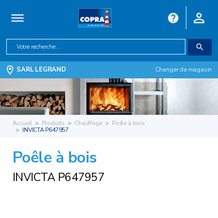
SARL LEGRAND
Changer de magasin
Accueil
Produits
Chauffage
Poêle à bois
INVICTA P647957
Poêle à bois
INVICTA P647957