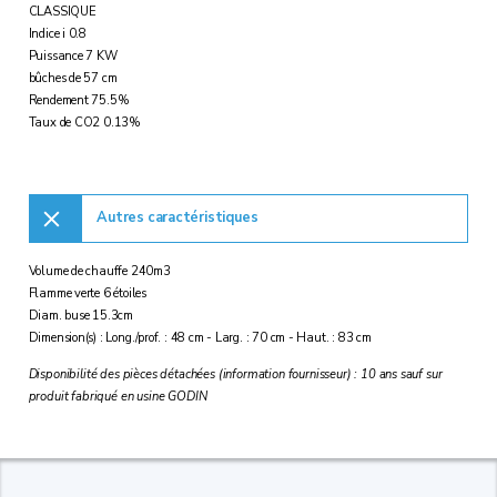
CLASSIQUE
Indice i 0.8
Puissance 7 KW
bûches de 57 cm
Rendement 75.5%
Taux de CO2 0.13%
Autres caractéristiques
Volume de chauffe 240m3
Flamme verte 6 étoiles
Diam. buse 15.3cm
Dimension(s) : Long./prof. : 48 cm - Larg. : 70 cm - Haut. : 83 cm
Disponibilité des pièces détachées (information fournisseur) : 10 ans sauf sur
produit fabriqué en usine GODIN