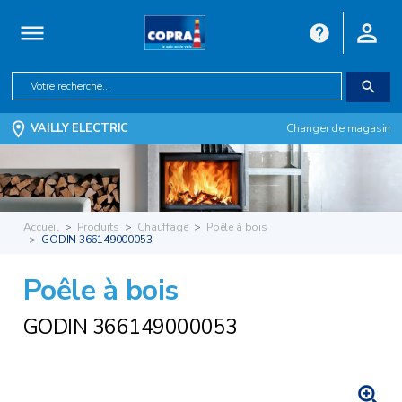
VAILLY ELECTRIC
Changer de magasin
Accueil
Produits
Chauffage
Poêle à bois
GODIN 366149000053
Poêle à bois
GODIN 366149000053