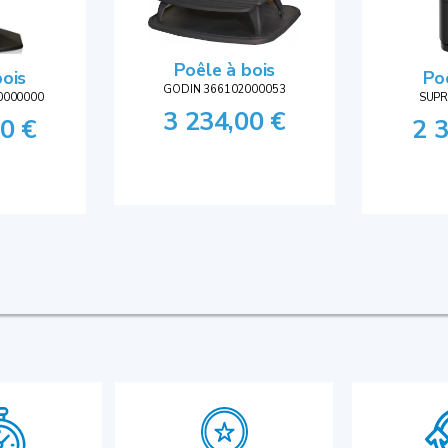
Poêle à bois
bois
Po
GODIN 366102000053
0000000
SUPR
3 234,00 €
0 €
2 