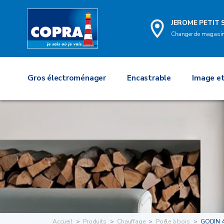
JEROME PETIT 
Changer de magasi
Gros électroménager
Encastrable
Image et
Accueil
Produits
Chauffage
Poêle à bois
GODIN 