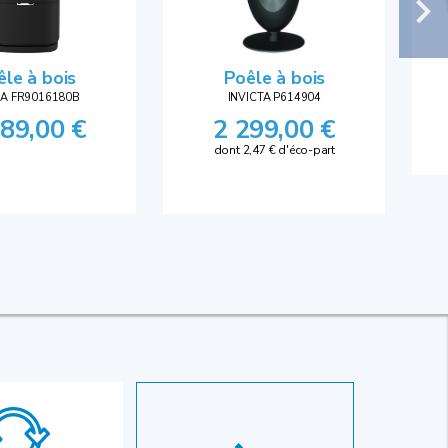
êle à bois
Poêle à bois
A FR9016180B
INVICTA P614904
389,00 €
2 299,00 €
dont 2,47 € d'éco-part