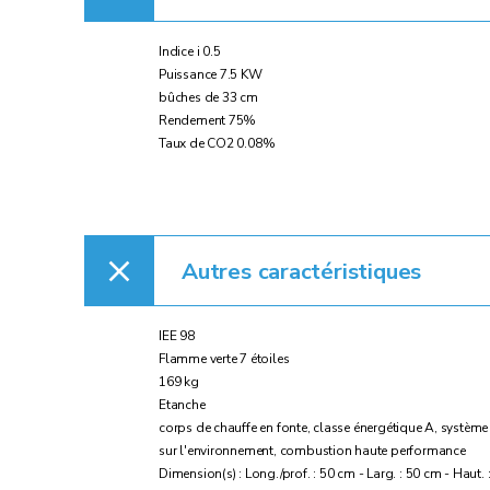
Indice i 0.5
Puissance 7.5 KW
bûches de 33 cm
Rendement 75%
Taux de CO2 0.08%
Autres caractéristiques
IEE 98
Flamme verte 7 étoiles
169 kg
Etanche
corps de chauffe en fonte, classe énergétique A, système
sur l'environnement, combustion haute performance
Dimension(s) : Long./prof. : 50 cm - Larg. : 50 cm - Haut.