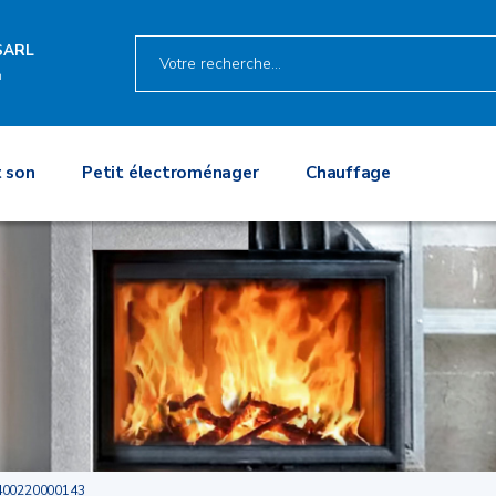
SARL
n
 son
Petit électroménager
Chauffage
400220000143