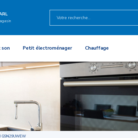
ARL
agasin
 son
Petit électroménager
Chauffage
H GSN29UWEW