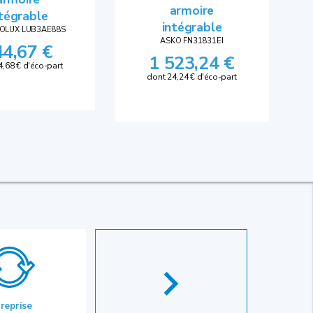
armoire
tégrable
intégrable
OLUX LUB3AE88S
ASKO FN31831EI
44,67 €
1 523,24 €
4,68 € d'éco-part
dont 24,24 € d'éco-part
 reprise