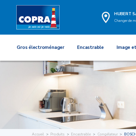
HUBERT S
Changer de m
Gros électroménager
Encastrable
Image et
Accueil
Produits
Encastrable
Congélateur
BOSC