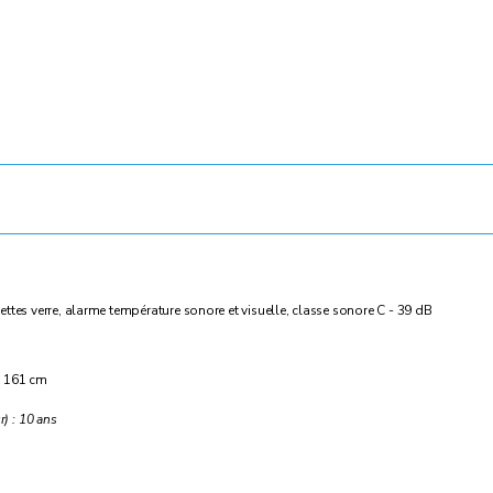
ttes verre, alarme température sonore et visuelle, classe sonore C - 39 dB
 : 161 cm
r) : 10 ans