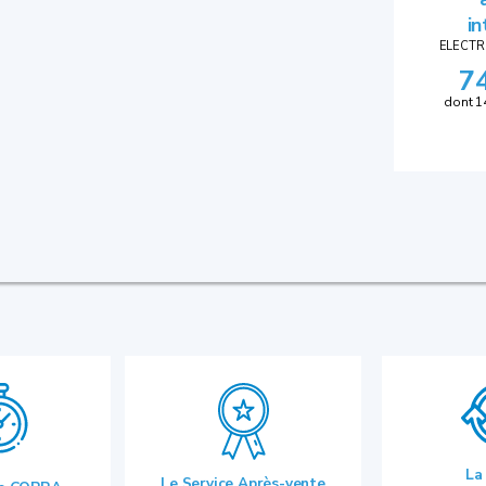
in
ELECTR
7
dont 1
La
Le Service Après-vente