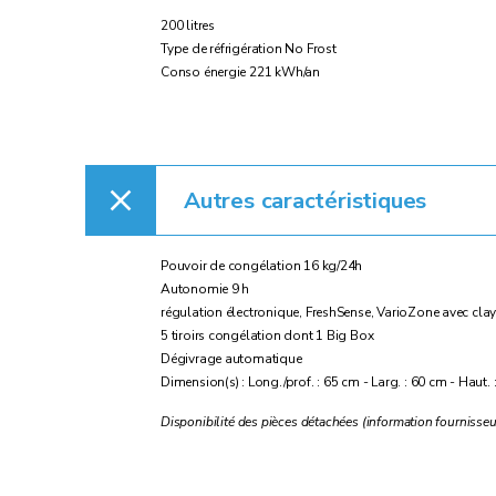
200 litres
Type de réfrigération No Frost
Conso énergie 221 kWh/an
Autres caractéristiques
Pouvoir de congélation 16 kg/24h
Autonomie 9 h
régulation électronique, FreshSense, VarioZone avec claye
5 tiroirs congélation dont 1 Big Box
Dégivrage automatique
Dimension(s) : Long./prof. : 65 cm - Larg. : 60 cm - Haut.
Disponibilité des pièces détachées (information fournisseu