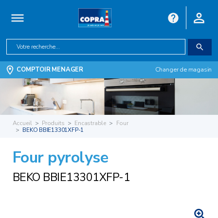
COMPTOIR MENAGER
Changer de magasin
Accueil
Produits
Encastrable
Four
BEKO BBIE13301XFP-1
Four pyrolyse
BEKO BBIE13301XFP-1