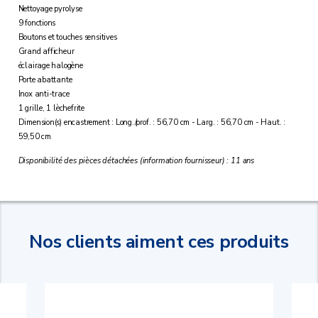
Nettoyage pyrolyse
9 fonctions
Boutons et touches sensitives
Grand afficheur
éclairage halogène
Porte abattante
Inox anti-trace
1 grille, 1 lèchefrite
Dimension(s) encastrement : Long./prof. : 56,70 cm - Larg. : 56,70 cm - Haut. :
59,50 cm
Disponibilité des pièces détachées (information fournisseur) : 11 ans
Nos clients aiment ces produits