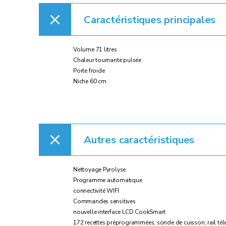
Caractéristiques principales
Volume 71 litres
Chaleur tournante pulsée
Porte froide
Niche 60 cm
Autres caractéristiques
Nettoyage Pyrolyse
Programme automatique
connectivité WIFI
Commandes sensitives
nouvelle interface LCD CookSmart
172 recettes préprogrammées, sonde de cuisson, rail té