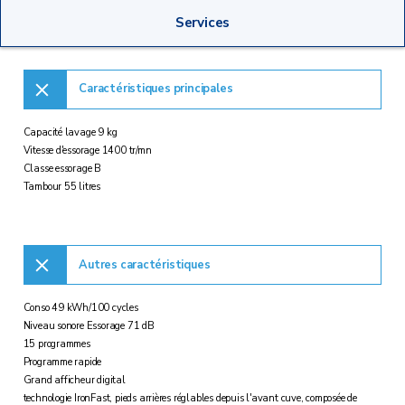
Services
Caractéristiques principales
Capacité lavage 9 kg
Vitesse d'essorage 1400 tr/mn
Classe essorage B
Tambour 55 litres
Autres caractéristiques
Conso 49 kWh/100 cycles
Niveau sonore Essorage 71 dB
15 programmes
Programme rapide
Grand afficheur digital
technologie IronFast, pieds arrières réglables depuis l'avant cuve, composée de