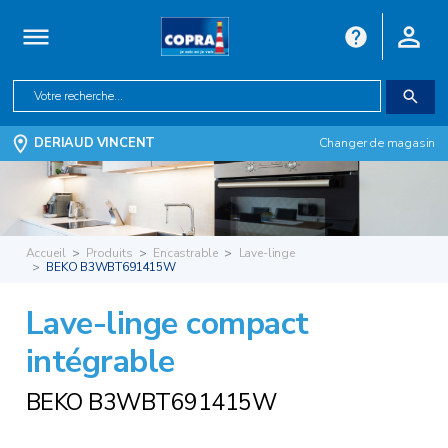
DERIAUD VINCENT
Changer de magasin
Accueil
Produits
Encastrable
Lave-linge
BEKO B3WBT691415W
Lave-linge compact
intégrable
BEKO B3WBT691415W