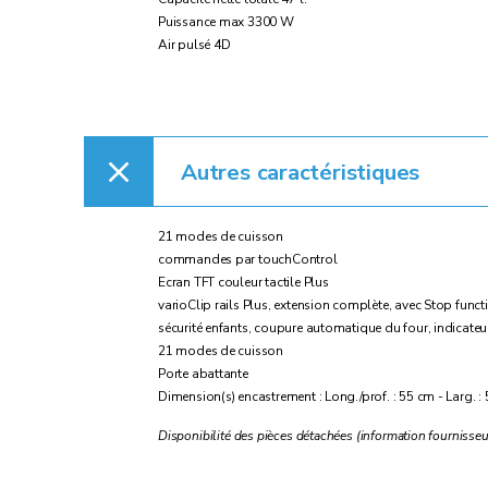
Puissance max 3300 W
Air pulsé 4D
Autres caractéristiques
21 modes de cuisson
commandes par touchControl
Ecran TFT couleur tactile Plus
varioClip rails Plus, extension complète, avec Stop fun
sécurité enfants, coupure automatique du four, indicateur
21 modes de cuisson
Porte abattante
Dimension(s) encastrement : Long./prof. : 55 cm - Larg. :
Disponibilité des pièces détachées (information fournisseu