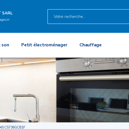
T SARL
agasin
 son
Petit électroménager
Chauffage
NS CS736GCB1F