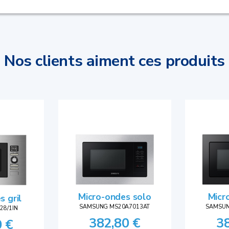
Nos clients aiment ces produits
Micr
Micro-ondes solo
s gril
SAMSUN
SAMSUNG MS20A7013AT
28/1IN
3
382,80 €
0 €