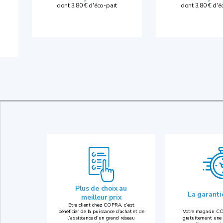
dont 3,80 € d'é
dont 3,80 € d'éco-part
Plus de choix au
La garant
meilleur prix
Etre client chez COPRA, c’est
bénéficier de la puissance d’achat et de
Votre magasin CO
l’assistance d’un grand réseau
gratuitement une 