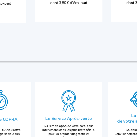
dont 3
dont 3,80 € d'éco-part
co-part
La
Le Service Après-vente
ie COPRA
de votre 
Sur simple appel de votre part, nous
PRA vous offre
intervenons dans les plus brefs délais,
Soucieux
garantie 2 ans,
pour un premier diagnostic et
l’environnement