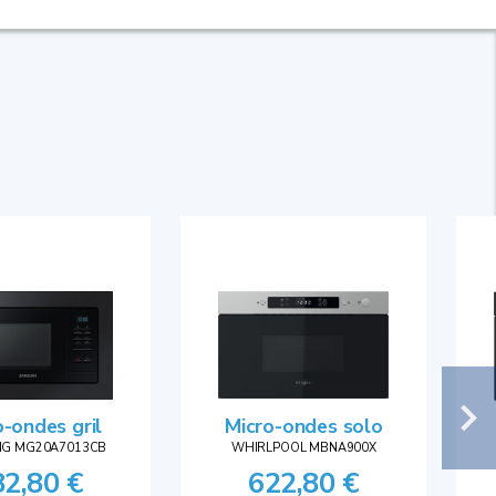
Micro-ondes solo
o-ondes gril
WHIRLPOOL MBNA900X
G MG20A7013CB
622,80 €
82,80 €