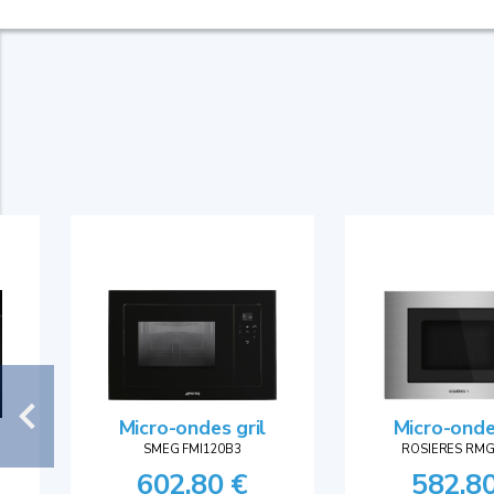
Micro-onde
Micro-ondes gril
ROSIERES RMG
SMEG FMI120B3
582,8
602,80 €