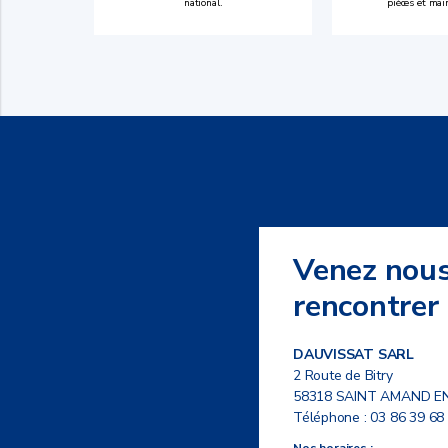
national.
pièces et mai
Venez nou
rencontrer
DAUVISSAT SARL
2 Route de Bitry
58318 SAINT AMAND E
Téléphone :
03 86 39 68