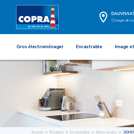
DAUVISSA
Changer de m
Gros électroménager
Encastrable
Image et
Accueil
Produits
Encastrable
Micro-ondes
SIEME