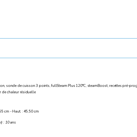
ction, sonde de cuisson 3 points, fullSteam Plus 120°C, steamBoost, recettes pré-p
 de chaleur résiduelle
 55 cm - Haut. : 45,50 cm
r) : 10 ans