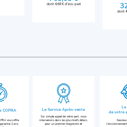
3
dont 4,68 € d'éco-part
dont 4
La
Le Service Après-vente
ie COPRA
de votre 
Sur simple appel de votre part, nous
PRA vous offre
intervenons dans les plus brefs délais,
Soucieux
garantie 2 ans,
pour un premier diagnostic et
l’environnement