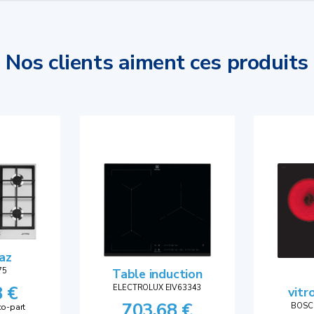
Nos clients aiment ces produits
az
75
Table induction
8 €
ELECTROLUX EIV63343
vitr
703,68 €
BOSC
co-part