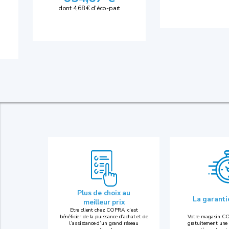
dont 4,68 € d'éco-part
Plus de choix au
La garant
meilleur prix
Etre client chez COPRA, c’est
bénéficier de la puissance d’achat et de
Votre magasin CO
l’assistance d’un grand réseau
gratuitement une 