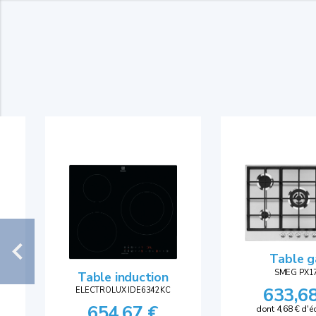
Table g
SMEG PX1
Table induction
633,6
ELECTROLUX IDE6342KC
654,67 €
dont 4,68 € d'é