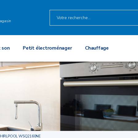
O
agasin
 son
Petit électroménager
Chauffage
HIRLPOOL WSQ2160NE