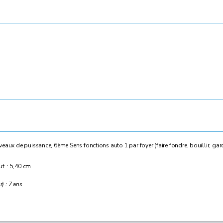
veaux de puissance, 6ème Sens fonctions auto 1 par foyer (faire fondre, bouillir, ga
ut. : 5,40 cm
) : 7 ans