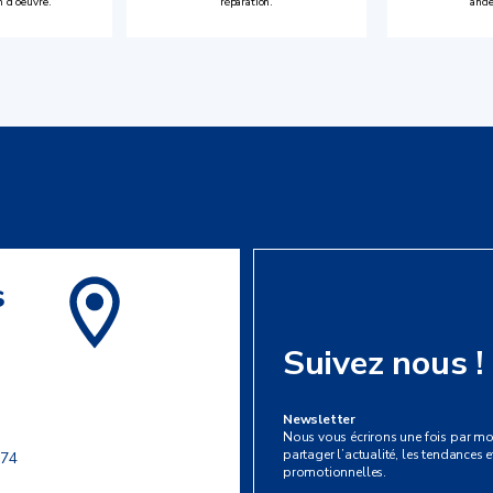
n d’oeuvre.
réparation.
anci
s
Suivez nous !
Newsletter
Nous vous écrirons une fois par mo
partager l’actualité, les tendances et
 74
promotionnelles.