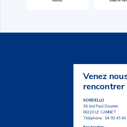
national.
pièces et mai
Venez nou
rencontrer
SORDELLO
36, bld Paul Doumer
06110 LE CANNET
Téléphone :
04 93 45 64
Nos horaires :