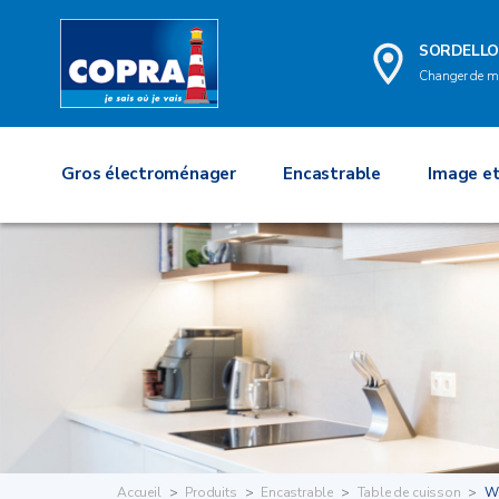
SORDELL
Changer de m
Gros électroménager
Encastrable
Image et
Accueil
Produits
Encastrable
Table de cuisson
W