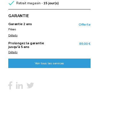
Retrait magasin -
15 jour(s)
GARANTIE
Garantie 2 ans
Offerte
Pièces
Détails
Prolongez la garantie
89,00 €
jusqu'à 5 ans
Détails
Voir tous les services