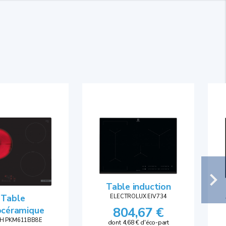
Table induction
Table
ELECTROLUX EIV734
804,67 €
océramique
H PKM611BB8E
dont 4,68 € d'éco-part