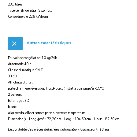
281 litres
Type de réfrigération StopFrost
Conso énergie 226 kWh/an
Autres caractéristiques
Pouvoir de congélation 10 kg/24h
Autonomie 40 h
Classe climatique SN-T
33 dB
Affichage digital
porte charnière réversible, FrostProtect (installation jusqu'à -15°C)
2 paniers
Eclairage LED
blanc
alarme visuelle et sonore porte ouverte et température
Dimension(s) : Long./prof. : 72,20 cm - Larg. : 104,50 cm - Haut. : 82,50 cm
Disponibilité des pièces détachées (information fournisseur) : 10 ans