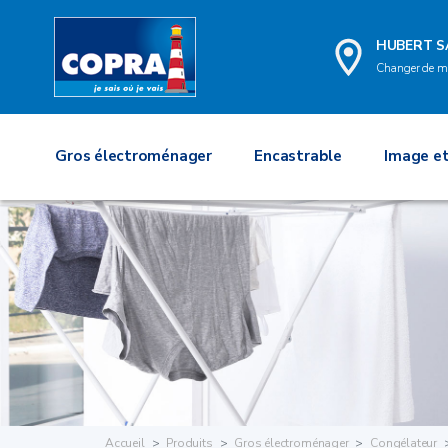
HUBERT S
Changer de m
Gros électroménager
Encastrable
Image et
Accueil
Produits
Gros électroménager
Congélateur