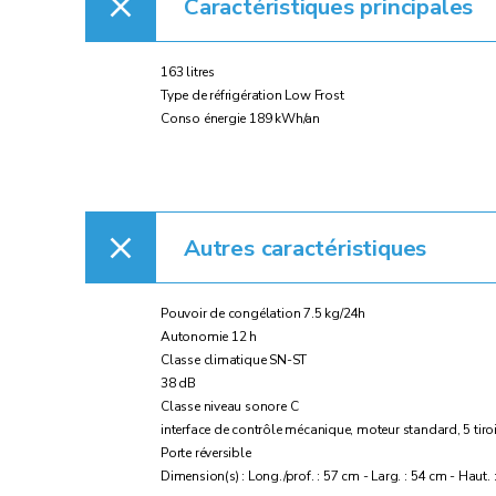
Caractéristiques principales
163 litres
Type de réfrigération Low Frost
Conso énergie 189 kWh/an
Autres caractéristiques
Pouvoir de congélation 7.5 kg/24h
Autonomie 12 h
Classe climatique SN-ST
38 dB
Classe niveau sonore C
interface de contrôle mécanique, moteur standard, 5 tiroirs
Porte réversible
Dimension(s) : Long./prof. : 57 cm - Larg. : 54 cm - Haut.