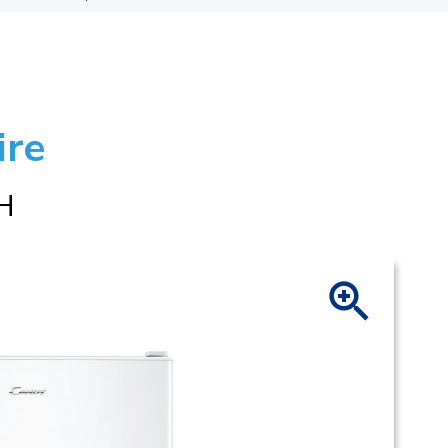
ire
H