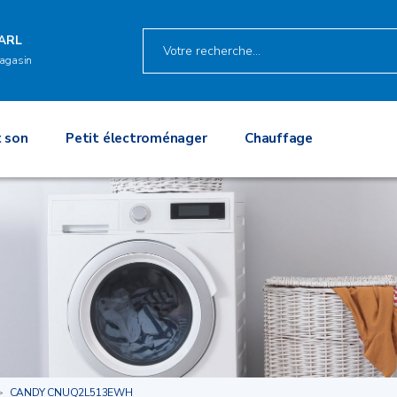
ARL
agasin
 son
Petit électroménager
Chauffage
CANDY CNUQ2L513EWH