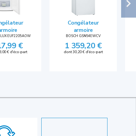
ngélateur
Congélateur
armoire
armoire
OLUX EUF2205AOW
BOSCH GSN54EWCV
17,99 €
1 359,20 €
8,00 € d'éco-part
dont 30,20 € d'éco-part