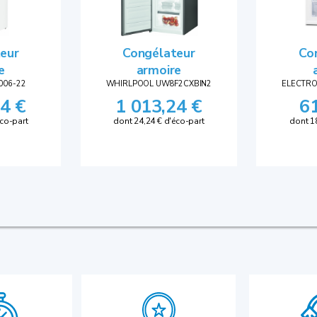
eur
Congélateur
Co
e
armoire
006-22
WHIRLPOOL UW8F2CXBIN2
ELECTR
4 €
1 013,24 €
6
éco-part
dont 24,24 € d'éco-part
dont 1