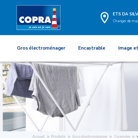
ETS DA SILV
Changer de ma
Gros électroménager
Encastrable
Image et
Accueil
Produits
Gros électroménager
Cuisinière