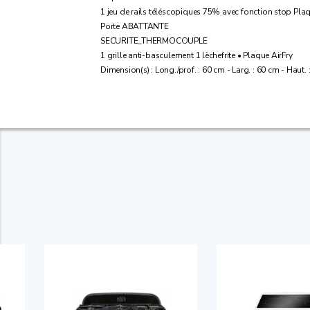
1 jeu de rails téléscopiques 75% avec fonction stop Plaqu
Porte ABATTANTE
SECURITE_THERMOCOUPLE
1 grille anti-basculement 1 lèchefrite • Plaque AirFry
Dimension(s) : Long./prof. : 60 cm - Larg. : 60 cm - Haut.