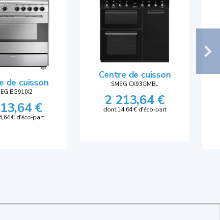
Centre de cuisson
e de cuisson
SMEG CX93GMBL
EG BG91IX2
2 213,64 €
513,64 €
dont 14,64 € d'éco-part
4,64 € d'éco-part