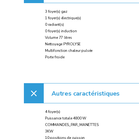
3 foyer(s) gaz
1 foyer(s) électrique(s)
0 radiant(s)
0 foyer(s) induction
Volume 77 litres
Nettoyage PYROLYSE
Multifonction chaleur pulsée
Porte froide
Autres caractéristiques
4 foyer(s)
Puissance totale 4800 W
COMMANDES_PAR_MANETTES
3KW
10 positions de cuisson