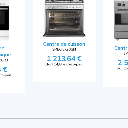
Centre de cuisson
re
Centr
SMEG CX90GM
mique
SM
1 213,64 €
2 
005RB
dont 14,64 € d'éco-part
4 €
dont 1
éco-part