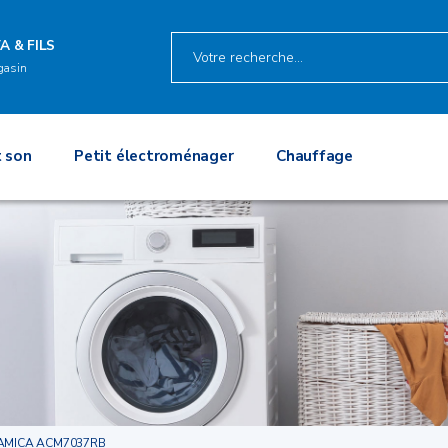
A & FILS
gasin
 son
Petit électroménager
Chauffage
AMICA ACM7037RB