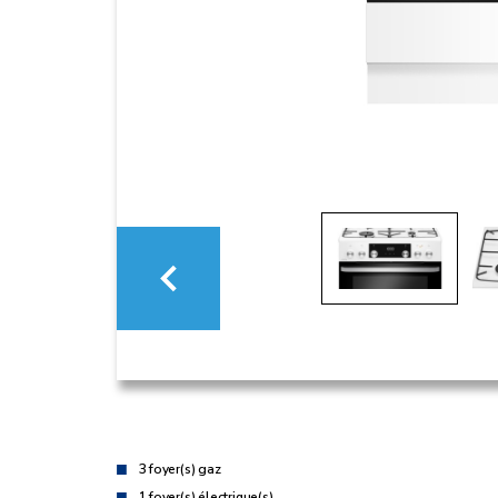
3 foyer(s) gaz
1 foyer(s) électrique(s)