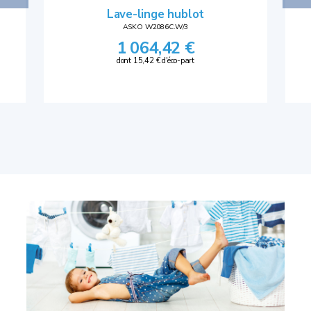
Lave-linge hublot
ASKO W2086C.W/3
1 064,42 €
dont 15,42 € d'éco-part