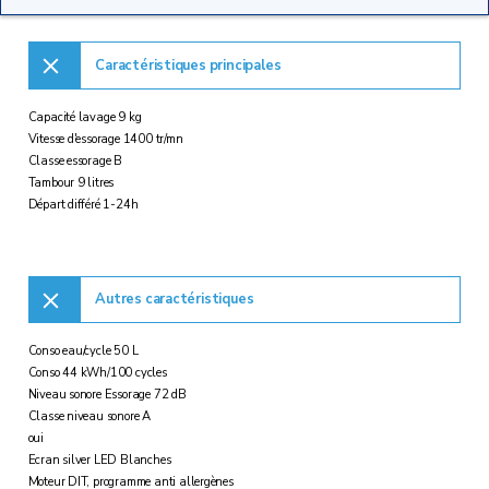
Caractéristiques principales
Capacité lavage 9 kg
Vitesse d'essorage 1400 tr/mn
Classe essorage B
Tambour 9 litres
Départ différé 1-24h
Autres caractéristiques
Conso eau/cycle 50 L
Conso 44 kWh/100 cycles
Niveau sonore Essorage 72 dB
Classe niveau sonore A
oui
Ecran silver LED Blanches
Moteur DIT, programme anti allergènes