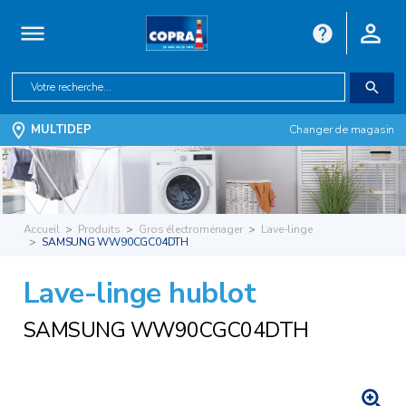
MULTIDEP
Changer de magasin
Accueil
Produits
Gros électroménager
Lave-linge
SAMSUNG WW90CGC04DTH
Lave-linge hublot
SAMSUNG WW90CGC04DTH