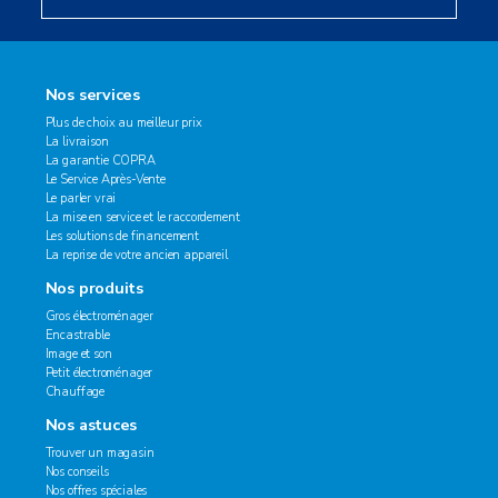
Nos services
Plus de choix au meilleur prix
La livraison
La garantie COPRA
Le Service Après-Vente
Le parler vrai
La mise en service et le raccordement
Les solutions de financement
La reprise de votre ancien appareil
Nos produits
Gros électroménager
Encastrable
Image et son
Petit électroménager
Chauffage
Nos astuces
Trouver un magasin
Nos conseils
Nos offres spéciales