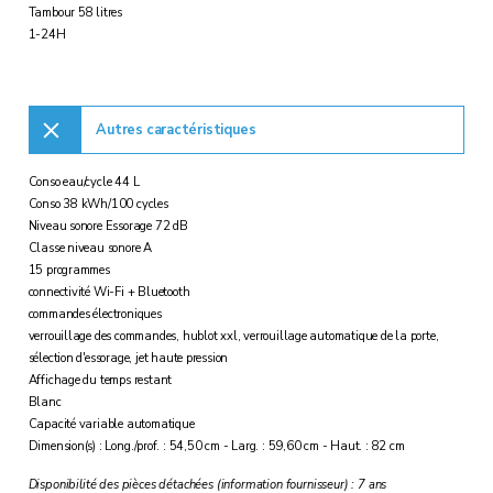
Tambour 58 litres
1-24H
Autres caractéristiques
Conso eau/cycle 44 L
Conso 38 kWh/100 cycles
Niveau sonore Essorage 72 dB
Classe niveau sonore A
15 programmes
connectivité Wi-Fi + Bluetooth
commandes électroniques
verrouillage des commandes, hublot xxl, verrouillage automatique de la porte,
sélection d'essorage, jet haute pression
Affichage du temps restant
Blanc
Capacité variable automatique
Dimension(s) : Long./prof. : 54,50 cm - Larg. : 59,60 cm - Haut. : 82 cm
Disponibilité des pièces détachées (information fournisseur) : 7 ans