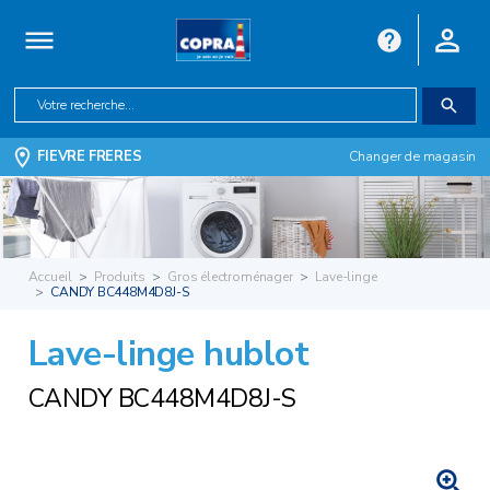
FIEVRE FRERES
Changer de magasin
Accueil
Produits
Gros électroménager
Lave-linge
CANDY BC448M4D8J-S
Lave-linge hublot
CANDY BC448M4D8J-S