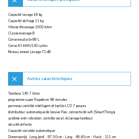
Capacité lavage 18 kg
Capacité séchage 11 kg
Vitesse d'essorage 1000 tr/mn
Classe essorage B
Conso eau/cycle 68 L
Conso 43 kWh/100 cycles
Niveau sonore Lavage 72 dB
Autres caractéristiques
Tambour 145.7 litres
programme super Rapide en 98 minutes
panneau contrôle intelligent et tactile LCD 7 pouces
distributeur automatique de lessive Flex, connectivité wifi (SmartThings),
système anti-vibration, contrôle vocal, éclairage tambour
sécurité enfants
Capacité variable automatique
Dimension(s) : Long./prof. : 87,50 cm - Larg. : 68,60 cm - Haut. : 111 cm