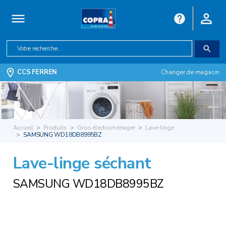
CCS FERREN
Changer de magasin
Accueil
Produits
Gros électroménager
Lave-linge
SAMSUNG WD18DB8995BZ
Lave-linge séchant
SAMSUNG WD18DB8995BZ