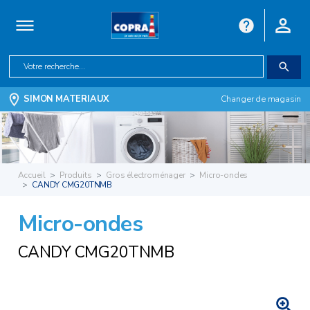
SIMON MATERIAUX
Changer de magasin
Accueil
Produits
Gros électroménager
Micro-ondes
CANDY CMG20TNMB
Micro-ondes
CANDY CMG20TNMB