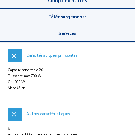
Complémentaires
Téléchargements
Services
Caractéristiques principales
Capacité nette totale 20 l.
Puissance max 700 W
Gril 900 W
Niche 45 cm
Autres caractéristiques
6
application hOn disponible, contrôle mécanique