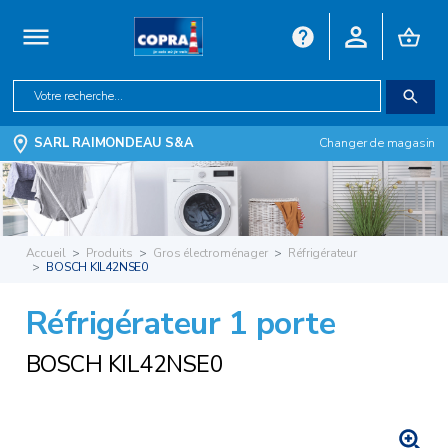
SARL RAIMONDEAU S&A
Changer de magasin
Accueil
Produits
Gros électroménager
Réfrigérateur
BOSCH KIL42NSE0
Réfrigérateur 1 porte
BOSCH KIL42NSE0