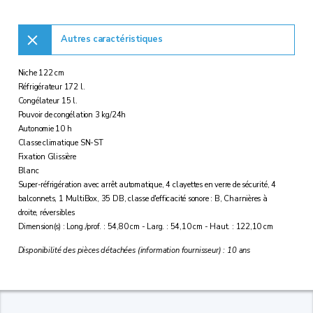
Autres caractéristiques
Niche 122 cm
Réfrigérateur 172 l.
Congélateur 15 l.
Pouvoir de congélation 3 kg/24h
Autonomie 10 h
Classe climatique SN-ST
Fixation Glissière
Blanc
Super-réfrigération avec arrêt automatique, 4 clayettes en verre de sécurité, 4
balconnets, 1 MultiBox, 35 DB, classe d'efficacité sonore : B, Charnières à
droite, réversibles
Dimension(s) : Long./prof. : 54,80 cm - Larg. : 54,10 cm - Haut. : 122,10 cm
Disponibilité des pièces détachées (information fournisseur) : 10 ans