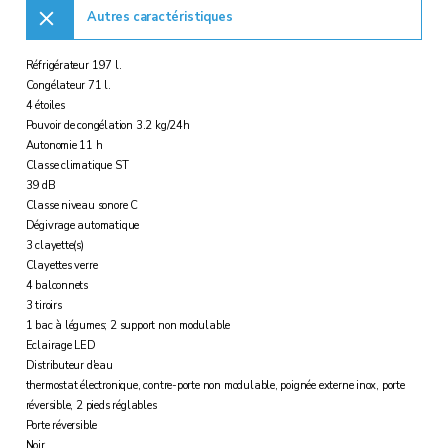
Autres caractéristiques
Réfrigérateur 197 l.
Congélateur 71 l.
4 étoiles
Pouvoir de congélation 3.2 kg/24h
Autonomie 11 h
Classe climatique ST
39 dB
Classe niveau sonore C
Dégivrage automatique
3 clayette(s)
Clayettes verre
4 balconnets
3 tiroirs
1 bac à légumes; 2 support non modulable
Eclairage LED
Distributeur d'eau
thermostat électronique, contre-porte non modulable, poignée externe inox, porte
réversible, 2 pieds réglables
Porte réversible
Noir