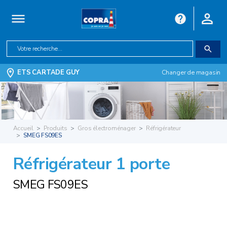
ETS CARTADE GUY
Changer de magasin
Accueil
Produits
Gros électroménager
Réfrigérateur
SMEG FS09ES
Réfrigérateur 1 porte
SMEG FS09ES