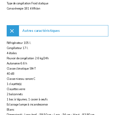
Type de congélation Froid statique
Conso énergie 181 kWh/an
Autres caractéristiques
Réfrigérateur 105 l.
Congélateur 17 l.
4 étoiles
Pouvoir de congélation 2.6 kg/24h
Autonomie 6.6 h
Classe climatique SN-T
40 dB
Classe niveau sonore C
1 clayette(s)
Clayettes verre
2 balconnets
1 bac à légumes, 1 casier à oeufs
Eclairage lampe à incandescence
Blanc
Dimension(s) : Long./prof. : 59,50 cm - Larg. : 54 cm - Haut. : 83,80 cm