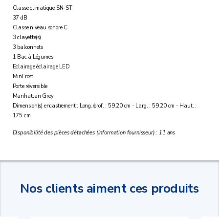
Classe climatique SN-ST
37 dB
Classe niveau sonore C
3 clayette(s)
3 balconnets
1 Bac à Légumes
Eclairage éclairage LED
MinFrost
Porte réversible
Manhattan Grey
Dimension(s) encastrement : Long./prof. : 59,20 cm - Larg. : 59,20 cm - Haut. :
175 cm
Disponibilité des pièces détachées (information fournisseur) : 11 ans
Nos clients aiment ces produits