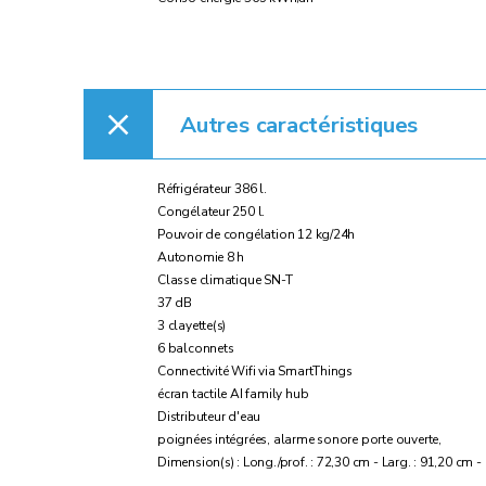
Autres caractéristiques
Réfrigérateur 386 l.
Congélateur 250 l.
Pouvoir de congélation 12 kg/24h
Autonomie 8 h
Classe climatique SN-T
37 dB
3 clayette(s)
6 balconnets
Connectivité Wifi via SmartThings
écran tactile AI family hub
Distributeur d'eau
poignées intégrées, alarme sonore porte ouverte,
Dimension(s) : Long./prof. : 72,30 cm - Larg. : 91,20 cm -