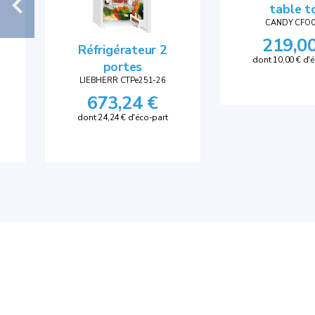
table t
CANDY CFO
219,0
Réfrigérateur 2
dont 10,00 € d'
portes
LIEBHERR CTPe251-26
673,24 €
dont 24,24 € d'éco-part