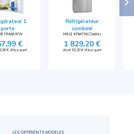
igérateur 1
Réfrigérateur
porte
combiné
RE FRAN24FW
MIELE KFN4796CDedt/cs
67,99 €
1 829,20 €
8,00 € d'éco-part
dont 30,20 € d'éco-part
LES DIFFÉRENTS MODELES