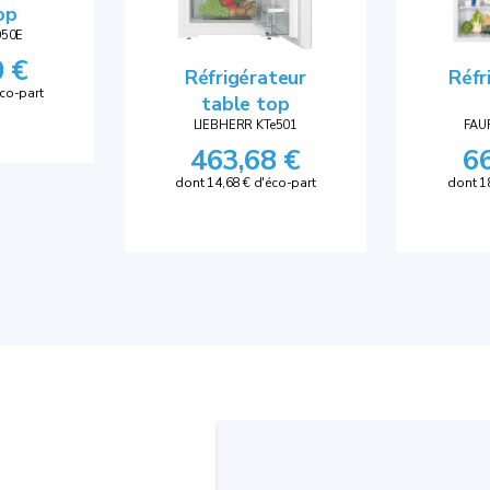
op
050E
0 €
Réfrigérateur
Réfr
éco-part
table top
LIEBHERR KTe501
FAU
463,68 €
6
dont 14,68 € d'éco-part
dont 1