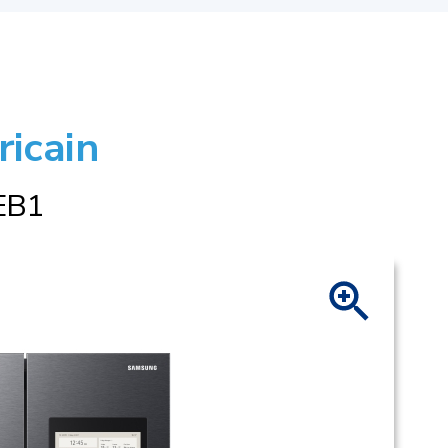
ricain
EB1