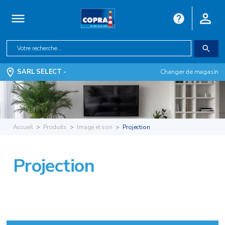
SARL SELECT -
Changer de magasin
Accueil
Produits
Image et son
Projection
Projection