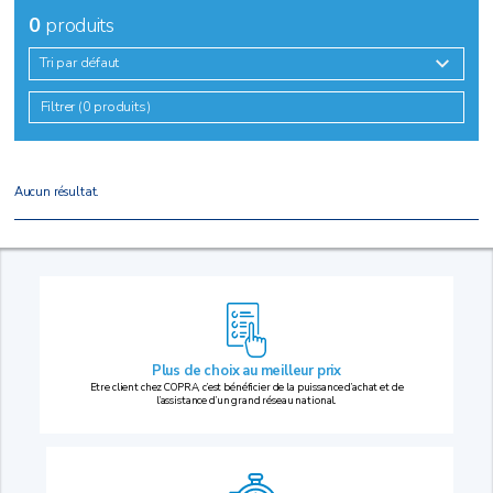
0
produits
Tri par défaut
Filtrer (0 produits)
Aucun résultat.
Plus de choix au
meilleur prix
Etre client chez COPRA, c’est bénéficier de la puissance d’achat et de
l’assistance d’un grand réseau national.