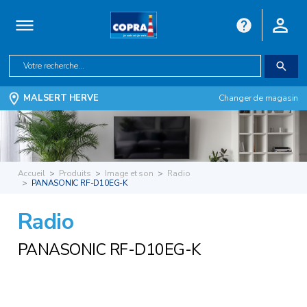
MALSERT HERVE
Changer de magasin
Accueil
Produits
Image et son
Radio
PANASONIC RF-D10EG-K
Radio
PANASONIC RF-D10EG-K