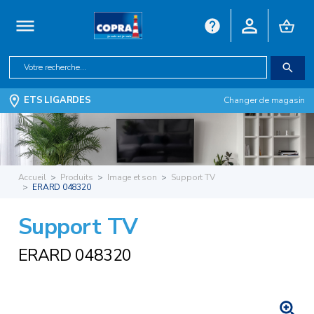
ETS LIGARDES
Changer de magasin
Accueil
Produits
Image et son
Support TV
ERARD 048320
Support TV
ERARD 048320