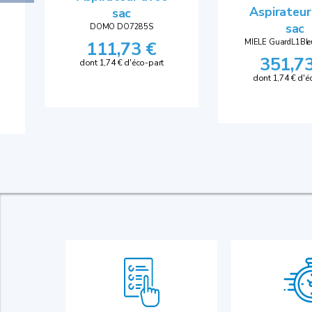
Aspirateur
sac
sac
DOMO DO7285S
111,73 €
MIELE GuardL1Ble
351,7
dont 1,74 € d'éco-part
dont 1,74 € d'é