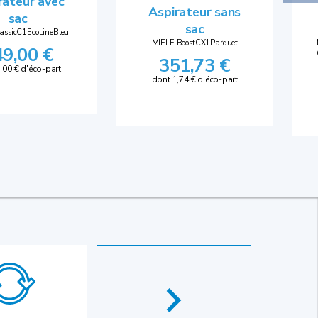
rateur avec
Aspirateur sans
sac
sac
assicC1EcoLineBleu
MIELE BoostCX1Parquet
49,00 €
351,73 €
,00 € d'éco-part
dont 1,74 € d'éco-part