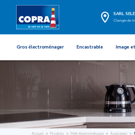
SARL SELE
Changer de m
Gros électroménager
Encastrable
Image et
Accueil
Produits
Petit électroménager
Aspirateur