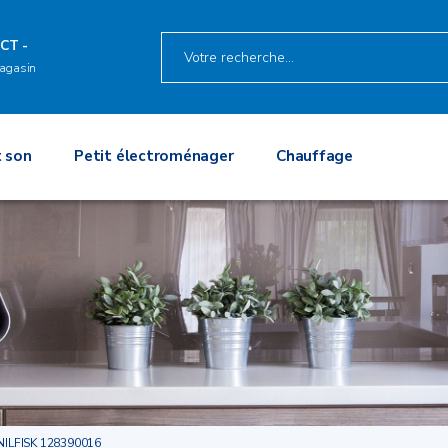
CT -
agasin
 son
Petit électroménager
Chauffage
NILFISK 128390016