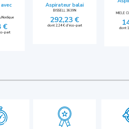
Aspi
 avec
Aspirateur balai
BISSELL 3639N
MIELE Cl
292,23 €
uNordique
1
3 €
dont 2,24 € d'éco-part
dont 1
co-part