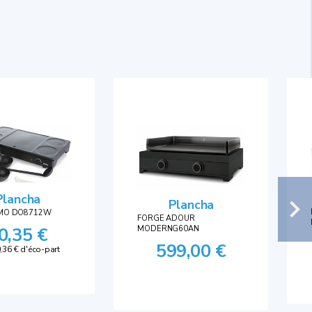
Plancha
Plancha
MO DO8712W
FORGE ADOUR
0,35 €
MODERNG60AN
599,00 €
,36 € d'éco-part