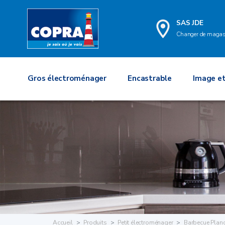
SAS JDE
Changer de magas
Gros électroménager
Encastrable
Image et
Accueil
Produits
Petit électroménager
Barbecue Planc