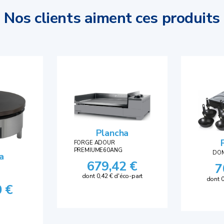
Nos clients aiment ces produits
Plancha
FORGE ADOUR
PREMIUME60ANG
DO
a
679,42 €
7
dont 0,42 € d'éco-part
dont 0
0 €