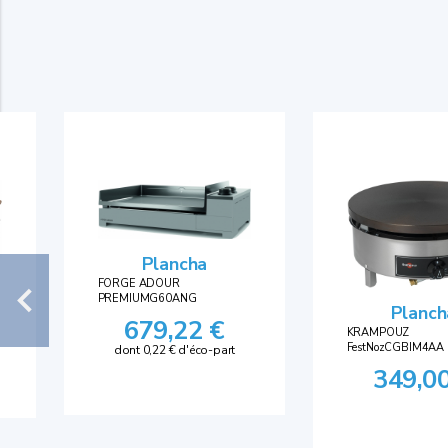
Plancha
FORGE ADOUR
PREMIUMG60ANG
Planch
679,22 €
KRAMPOUZ
FestNozCGBIM4AA
dont 0,22 € d'éco-part
349,0