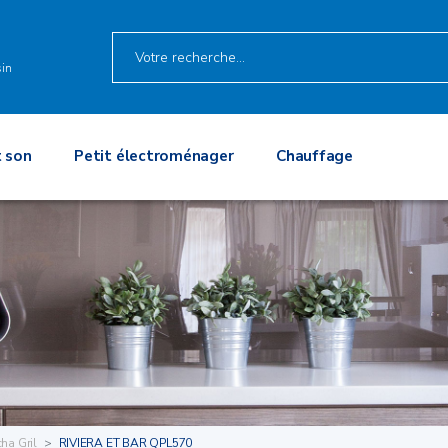
in
 son
Petit électroménager
Chauffage
ha Gril
RIVIERA ET BAR QPL570