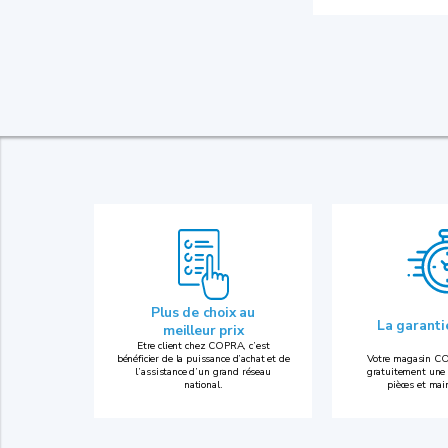
Plus de choix au
La garant
meilleur prix
Etre client chez COPRA, c’est
bénéficier de la puissance d’achat et de
Votre magasin CO
l’assistance d’un grand réseau
gratuitement une 
national.
pièces et mai