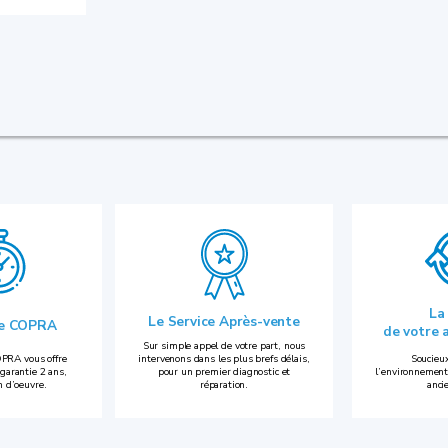
La
Le Service Après-vente
ie COPRA
de votre 
Sur simple appel de votre part, nous
PRA vous offre
intervenons dans les plus brefs délais,
Soucieux
garantie 2 ans,
pour un premier diagnostic et
l’environnement
n d’oeuvre.
réparation.
anci