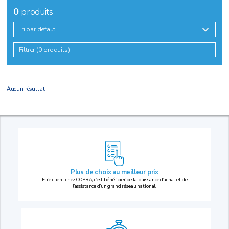
0
produits
Tri par défaut
Filtrer (0 produits)
Aucun résultat.
Plus de choix au
meilleur prix
Etre client chez COPRA, c’est bénéficier de la puissance d’achat et de
l’assistance d’un grand réseau national.