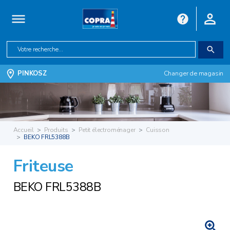
PINKOSZ
Changer de magasin
Accueil
Produits
Petit électroménager
Cuisson
BEKO FRL5388B
Friteuse
BEKO FRL5388B