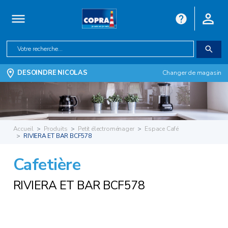
DESOINDRE NICOLAS
Changer de magasin
Accueil
Produits
Petit électroménager
Espace Café
RIVIERA ET BAR BCF578
Cafetière
RIVIERA ET BAR BCF578