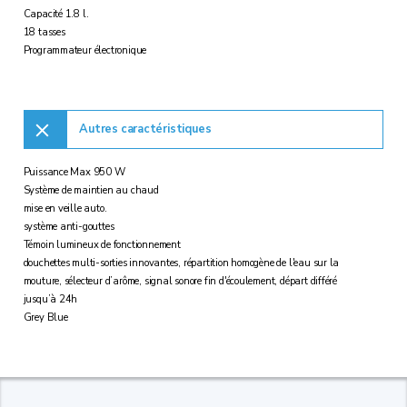
Capacité 1.8 l.
18 tasses
Programmateur électronique
Autres caractéristiques
Puissance Max 950 W
Système de maintien au chaud
mise en veille auto.
système anti-gouttes
Témoin lumineux de fonctionnement
douchettes multi-sorties innovantes, répartition homogène de l'eau sur la
mouture, sélecteur d’arôme, signal sonore fin d'écoulement, départ différé
jusqu’à 24h
Grey Blue