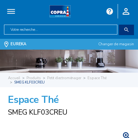
EUREKA
Changer de magasin
Accueil
Produits
Petit électroménager
Espace Thé
SMEG KLF03CREU
Espace Thé
SMEG KLF03CREU