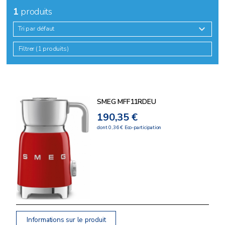
1
produits
Tri par défaut
Filtrer (1 produits)
SMEG MFF11RDEU
190,35 €
dont 0,36 € Eco-participation
Informations sur le produit