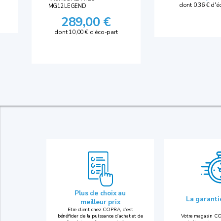
dont 0,36 € d'é
MG12LEGEND
289,00 €
dont 10,00 € d'éco-part
Plus de choix au
La garant
meilleur prix
Etre client chez COPRA, c’est
bénéficier de la puissance d’achat et de
Votre magasin CO