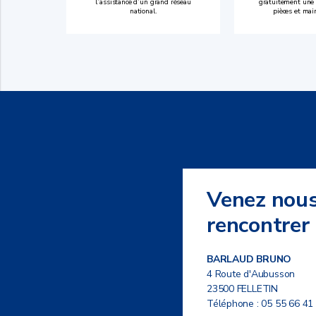
l’assistance d’un grand réseau
gratuitement une 
national.
pièces et mai
Venez nou
rencontrer
BARLAUD BRUNO
4 Route d'Aubusson
23500 FELLETIN
Téléphone :
05 55 66 41