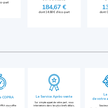
co-part
184,67 €
1
dont 14,68 € d'éco-part
dont 0
La
Le Service Après-vente
ie COPRA
de votre 
Sur simple appel de votre part, nous
PRA vous offre
intervenons dans les plus brefs délais,
Soucieux