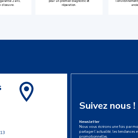
garantie 2 ans,
pour un premier diagnostic et
l’environnement
n d’oeuvre.
réparation.
anci
s
Suivez nous !
Newsletter
Nous vous écrirons une fois par mo
partager l’actualité, les tendances et
 13
promotionnelles.