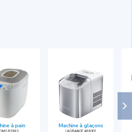
ine à pain
Machine à glaçons
OMO B3963
LAGRANGE 489002