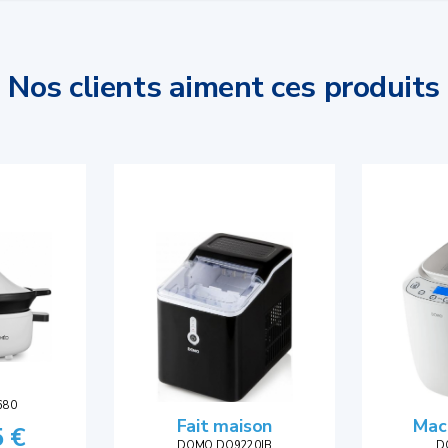
Nos clients aiment ces produits
680
Fait maison
Mach
5 €
DOMO DO9220IB
D