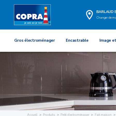
BARLAUD 
Changer de m
Gros électroménager
Encastrable
Image et
Accueil
Produits
Petit électroménager
Fait maison