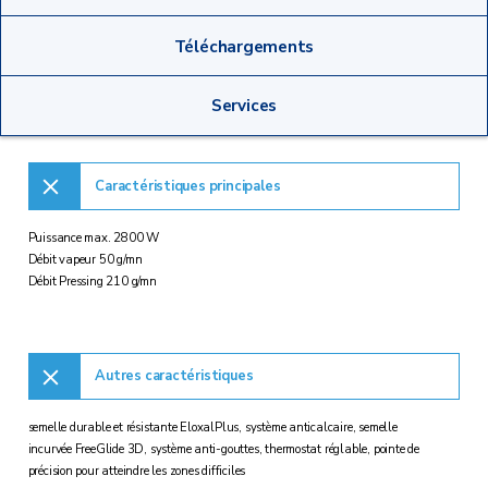
Téléchargements
Services
Caractéristiques principales
Puissance max. 2800 W
Débit vapeur 50 g/mn
Débit Pressing 210 g/mn
Autres caractéristiques
semelle durable et résistante EloxalPlus, système anticalcaire, semelle
incurvée FreeGlide 3D, système anti-gouttes, thermostat réglable, pointe de
précision pour atteindre les zones difficiles