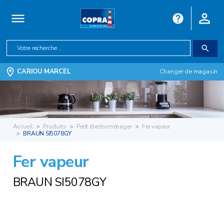
CARIOU MARCEL
Changer de magasin
Accueil
Produits
Petit électroménager
Fer vapeur
BRAUN SI5078GY
Fer vapeur
BRAUN SI5078GY