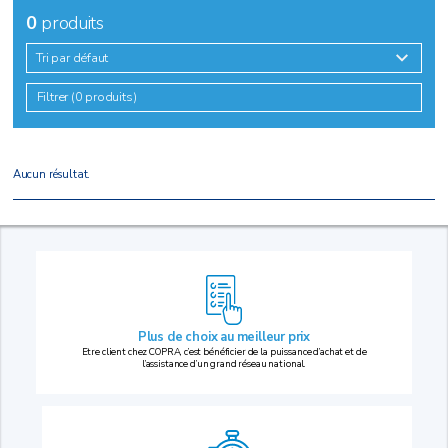
0
produits
Tri par défaut
Filtrer (0 produits)
Aucun résultat.
Plus de choix au
meilleur prix
Etre client chez COPRA, c’est bénéficier de la puissance d’achat et de
l’assistance d’un grand réseau national.