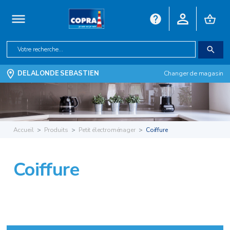
DELALONDE SEBASTIEN
Changer de magasin
Accueil
Produits
Petit électroménager
Coiffure
Coiffure