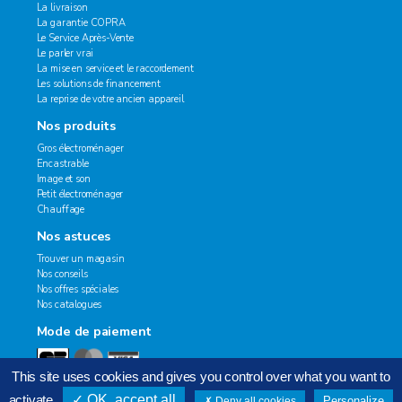
La livraison
La garantie COPRA
Le Service Après-Vente
Le parler vrai
La mise en service et le raccordement
Les solutions de financement
La reprise de votre ancien appareil
Nos produits
Gros électroménager
Encastrable
Image et son
Petit électroménager
Chauffage
Nos astuces
Trouver un magasin
Nos conseils
Nos offres spéciales
Nos catalogues
Mode de paiement
This site uses cookies and gives you control over what you want to
activate
OK, accept all
Personalize
Deny all cookies