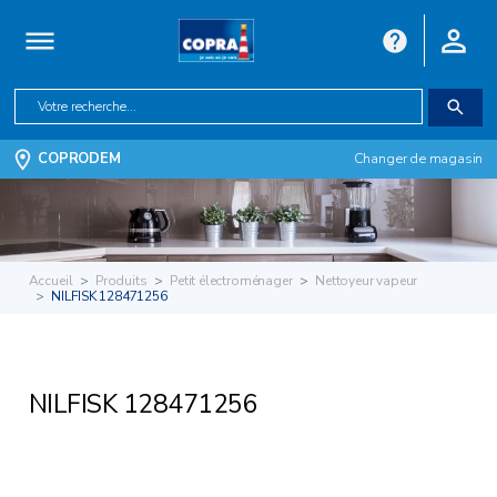
COPRODEM
Changer de magasin
Accueil
Produits
Petit électroménager
Nettoyeur vapeur
NILFISK 128471256
NILFISK 128471256