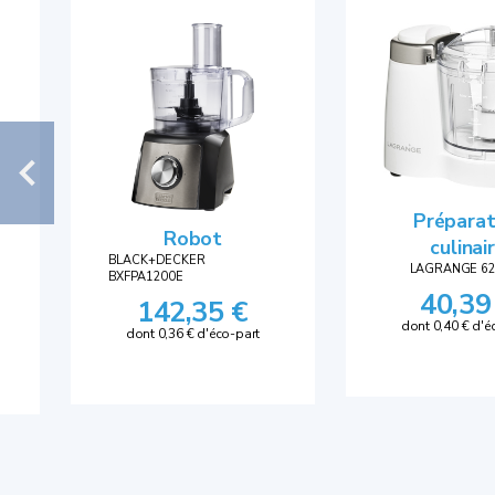
Préparat
Robot
culinai
BLACK+DECKER
LAGRANGE 6
BXFPA1200E
40,39
142,35 €
dont 0,40 € d'é
dont 0,36 € d'éco-part