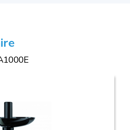
ire
A1000E