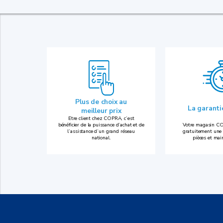
Plus de choix au
La garant
meilleur prix
Etre client chez COPRA, c’est
bénéficier de la puissance d’achat et de
Votre magasin CO
l’assistance d’un grand réseau
gratuitement une 
national.
pièces et mai