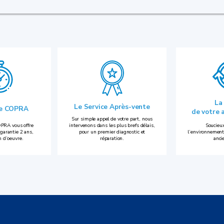
La
Le Service Après-vente
ie COPRA
de votre 
Sur simple appel de votre part, nous
PRA vous offre
intervenons dans les plus brefs délais,
Soucieux
garantie 2 ans,
pour un premier diagnostic et
l’environnement
n d’oeuvre.
réparation.
anci