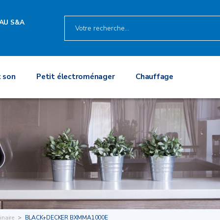
AU S&A
 son
Petit électroménager
Chauffage
inaire
BLACK+DECKER BXMMA1000E