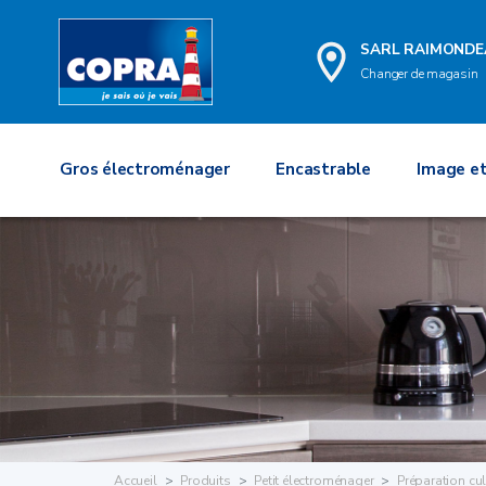
SARL RAIMONDE
Changer de magasin
Gros électroménager
Encastrable
Image et
Accueil
Produits
Petit électroménager
Préparation cul