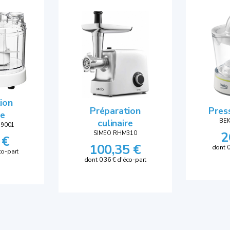
ion
Préparation
Pres
re
culinaire
BE
29001
2
SIMEO RHM310
 €
100,35 €
dont 0
co-part
dont 0,36 € d'éco-part