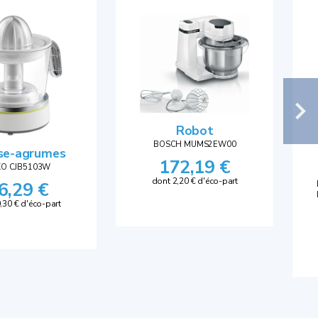
Robot
BOSCH MUMS2EW00
se-agrumes
172,19 €
KO CJB5103W
dont 2,20 € d'éco-part
6,29 €
,30 € d'éco-part