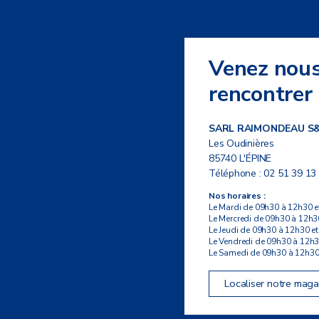
Venez nou
rencontrer
SARL RAIMONDEAU S
Les Oudinières
85740 L'ÉPINE
Téléphone :
02 51 39 13
Nos horaires :
Le Mardi de 09h30 à 12h30 e
Le Mercredi de 09h30 à 12h3
Le Jeudi de 09h30 à 12h30 e
Le Vendredi de 09h30 à 12h3
Le Samedi de 09h30 à 12h30
Localiser notre maga