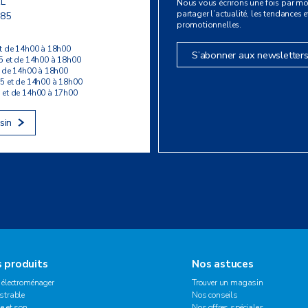
L
Nous vous écrirons une fois par mo
partager l’actualité, les tendances et
 85
promotionnelles.
t de 14h00 à 18h00
S’abonner aux newsletter
5 et de 14h00 à 18h00
t de 14h00 à 18h00
5 et de 14h00 à 18h00
 et de 14h00 à 17h00
sin
 produits
Nos astuces
 électroménager
Trouver un magasin
strable
Nos conseils
e et son
Nos offres spéciales