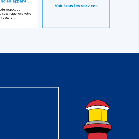
ancien appareil
Voir tous les services
 du respect de
, nous reprenons votre
en appareil.