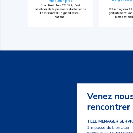
meilleur prix
Etre client chez COPRA, c’est
bénéficier de la puissance d’achat et de
Votre magasin CO
l’assistance d’un grand réseau
gratuitement une 
national.
pièces et mai
Venez nou
rencontrer
TELE MENAGER SERVI
1 impasse du bien aller