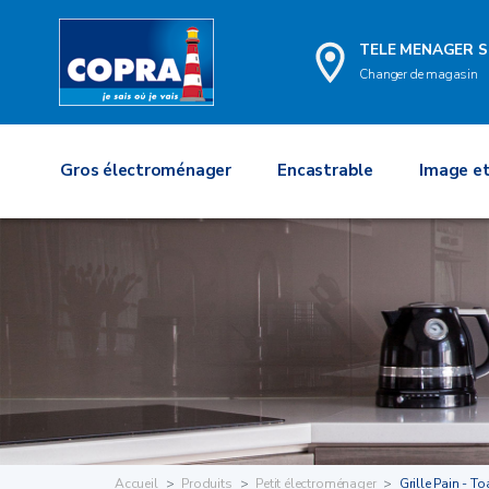
TELE MENAGER S
Changer de magasin
Gros électroménager
Encastrable
Image et
Accueil
Produits
Petit électroménager
Grille Pain - To