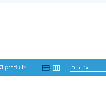
3
produits
Tri par défaut