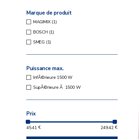
Marque de produit
MAGIMIX
(1)
BOSCH
(1)
SMEG
(1)
Puissance max.
InfÃ©rieure 1500 W
SupÃ©rieure Ã 1500 W
Prix
45.41
€
249.42
€