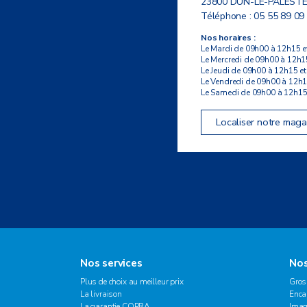
23800 DUN-LE-PALESTE
Téléphone :
05 55 89 09
Nos horaires :
Le Mardi de 09h00 à 12h15 e
Le Mercredi de 09h00 à 12h1
Le Jeudi de 09h00 à 12h15 e
Le Vendredi de 09h00 à 12h1
Le Samedi de 09h00 à 12h15
Localiser notre maga
Nos services
Nos
Plus de choix au meilleur prix
Gros
La livraison
Enca
La garantie COPRA
Imag