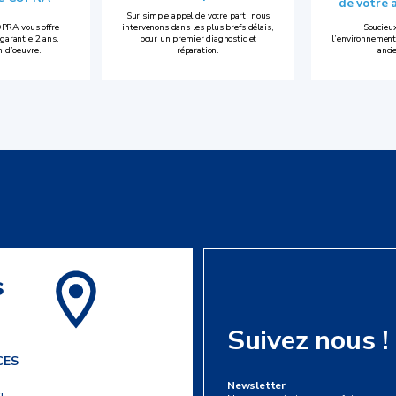
de votre 
Sur simple appel de votre part, nous
PRA vous offre
intervenons dans les plus brefs délais,
Soucieux
garantie 2 ans,
pour un premier diagnostic et
l’environnement
n d’oeuvre.
réparation.
anci
s
Suivez nous !
CES
Newsletter