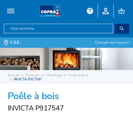
C.S.E.
Changer de magasin
Accueil
Produits
Chauffage
Poêle à bois
INVICTA P917547
Poêle à bois
INVICTA P917547