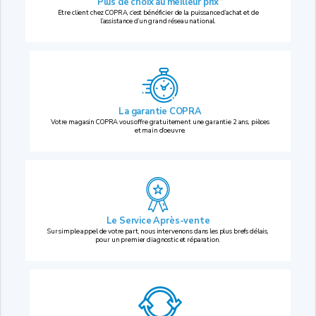
Plus de choix au
meilleur prix
Etre client chez COPRA, c’est bénéficier de la puissance d’achat et de
l’assistance d’un grand réseau national.
La garantie COPRA
Votre magasin COPRA vous offre gratuitement une garantie 2 ans, pièces
et main d’oeuvre.
Le Service Après-vente
Sur simple appel de votre part, nous intervenons dans les plus brefs délais,
pour un premier diagnostic et réparation.