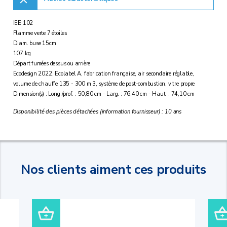
IEE 102
Flamme verte 7 étoiles
Diam. buse 15cm
107 kg
Départ fumées dessus ou arrière
Ecodesign 2022, Ecolabel A, fabrication française, air secondaire réglable,
volume de chauffe 135 - 300 m 3, système de post-combustion, vitre propre
Dimension(s) : Long./prof. : 50,80 cm - Larg. : 76,40 cm - Haut. : 74,10 cm
Disponibilité des pièces détachées (information fournisseur) : 10 ans
Nos clients aiment ces produits