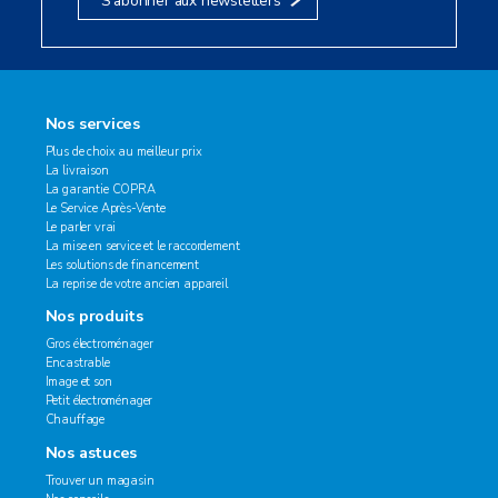
S’abonner aux newsletters
Nos services
Plus de choix au meilleur prix
La livraison
La garantie COPRA
Le Service Après-Vente
Le parler vrai
La mise en service et le raccordement
Les solutions de financement
La reprise de votre ancien appareil
Nos produits
Gros électroménager
Encastrable
Image et son
Petit électroménager
Chauffage
Nos astuces
Trouver un magasin