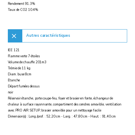
Rendement 91.3%
Taux de CO2 10.4%
Autres caractéristiques
IEE 121
Flamme verte 7 étoiles
Volume de chauffe 201m3
Trémie de 11 kg
Diam. buse 8cm
Etanche
Départ fumées dessus
noir
Réservoir étanche, porte coupe-feu, foyer et brasier en fonte, échangeur de
chaleur à surface rayonnante, compartiment des cendres amovible, ventilation
avec PRO AIR SETUP, brasier amovible pour un nettoyage facile
Dimension(s) : Long./prof. : 52,20 cm - Larg. : 47,80 cm - Haut. : 91,40 cm