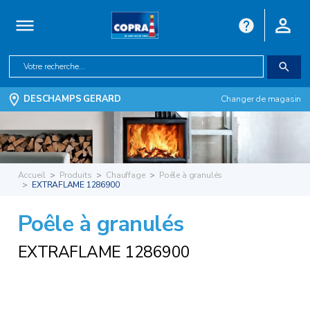
DESCHAMPS GERARD
Changer de magasin
Accueil
Produits
Chauffage
Poêle à granulés
EXTRAFLAME 1286900
Poêle à granulés
EXTRAFLAME 1286900