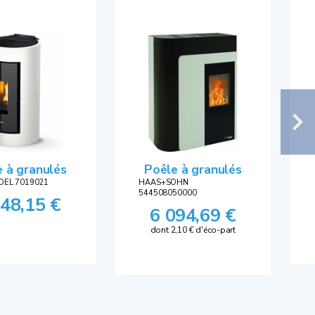
 à granulés
Poêle à granulés
DEL 7019021
HAAS+SOHN
544508050000
048,15 €
6 094,69 €
dont 2,10 € d'éco-part