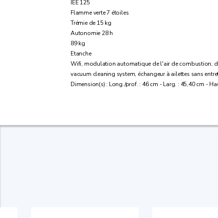
IEE 125
Flamme verte 7 étoiles
Trémie de 15 kg
Autonomie 28 h
89 kg
Etanche
Wifi, modulation automatique de l'air de combustion, d
vacuum cleaning system, échangeur à ailettes sans ent
Dimension(s) : Long./prof. : 46 cm - Larg. : 45,40 cm - Ha