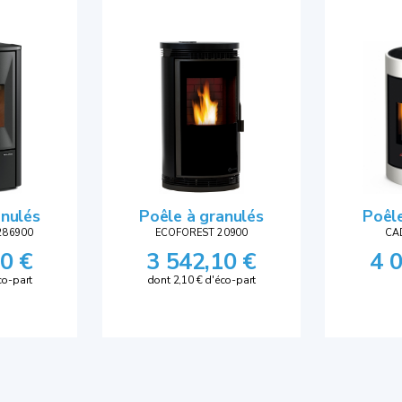
anulés
Poêle à granulés
Poêle
286900
ECOFOREST 20900
CA
0 €
3 542,10 €
4 
co-part
dont 2,10 € d'éco-part