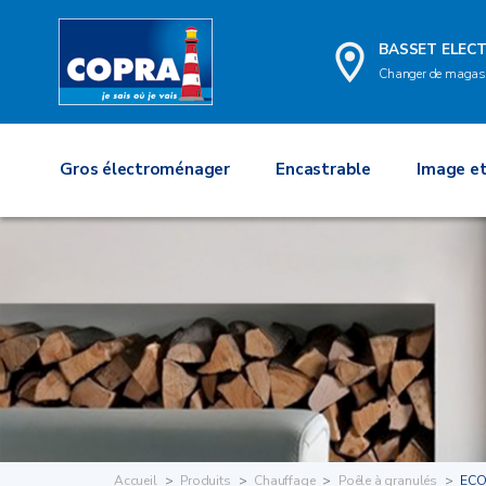
BASSET ELEC
Changer de magas
Gros électroménager
Encastrable
Image et
Accueil
Produits
Chauffage
Poêle à granulés
ECO