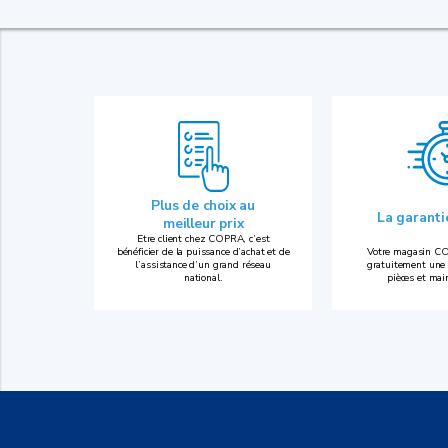
Plus de choix au
La garant
meilleur prix
Etre client chez COPRA, c’est
bénéficier de la puissance d’achat et de
Votre magasin CO
l’assistance d’un grand réseau
gratuitement une 
national.
pièces et mai