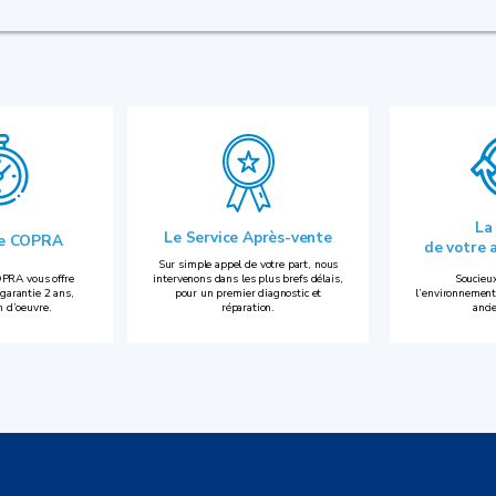
La
Le Service Après-vente
ie COPRA
de votre 
Sur simple appel de votre part, nous
PRA vous offre
intervenons dans les plus brefs délais,
Soucieux
garantie 2 ans,
pour un premier diagnostic et
l’environnement
n d’oeuvre.
réparation.
anci