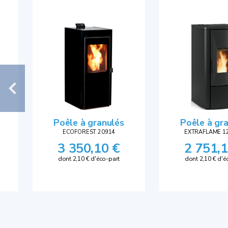
Poêle à granulés
Poêle à gr
ECOFOREST 20914
EXTRAFLAME 1
3 350,10 €
2 751,1
dont 2,10 € d'éco-part
dont 2,10 € d'é