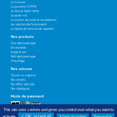
La livraison
La garantie COPRA
Le Service Après-Vente
Le parler vrai
La mise en service et le raccordement
Les solutions de financement
La reprise de votre ancien appareil
Nos produits
Gros électroménager
Encastrable
Image et son
Petit électroménager
Chauffage
Nos astuces
Trouver un magasin
Nos conseils
Nos offres spéciales
Nos catalogues
Mode de paiement
This site uses cookies and gives you control over what you want to
activate
OK, accept all
Personalize
Deny all cookies