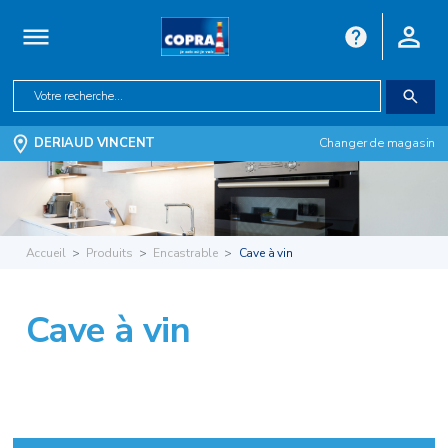
DERIAUD VINCENT
Changer de magasin
Accueil
Produits
Encastrable
Cave à vin
Cave à vin