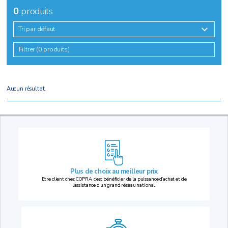
0
produits
Tri par défaut
Filtrer (0 produits)
Aucun résultat.
Plus de choix au
meilleur prix
Etre client chez COPRA, c’est bénéficier de la puissance d’achat et de
l’assistance d’un grand réseau national.