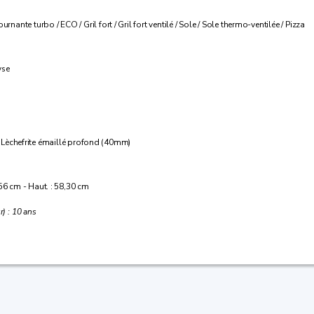
rnante turbo / ECO / Gril fort / Gril fort ventilé / Sole / Sole thermo-ventilée / Pizza
yse
 / 1 Lèchefrite émaillé profond (40mm)
 56 cm - Haut. : 58,30 cm
r) : 10 ans