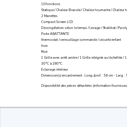
10 fonctions
Statique / Chaleur Brassée / Chaleur tournante / Chaleur tou
2 Manettes
Compact Screen LCD
Décongélation selon le temps / Levage / Shabbat / Pyrol
Porte ABATTANTE
thermostat / verrouillage commande / sécurité enfant
Inox
Noir
1 Grille avec arrêt arrière / 1 Grille intégrée au lèchefrite
30 °C à 280 °C
Eclairage intérieur
Dimension(s) encastrement : Long./prof. : 56 cm - Larg. :
Disponibilité des pièces détachées (information fournisseu