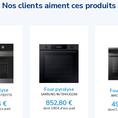
Nos clients aiment ces produits
Four pyrolyse
lyse
Fou
SAMSUNG NV7B4430ZAB
5TB3YTX
AMI
852,80 €
4 €
4
dont 3,80 € d'éco-part
éco-part
dont 1