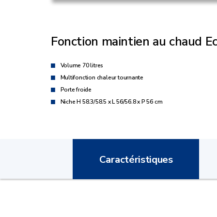
Fonction maintien au chaud E
Volume 70 litres
Multifonction chaleur tournante
Porte froide
Niche H 58.3/58.5 x L 56/56.8 x P 56 cm
Caractéristiques