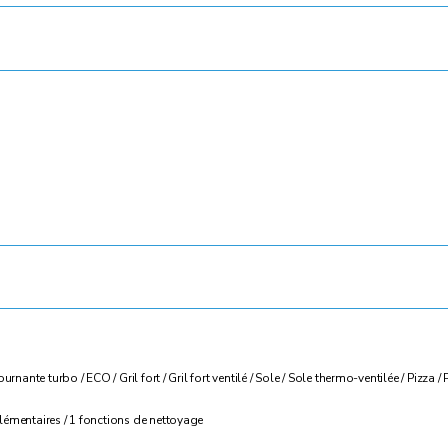
urnante turbo / ECO / Gril fort / Gril fort ventilé / Sole / Sole thermo-ventilée / Pizz
lémentaires / 1 fonctions de nettoyage