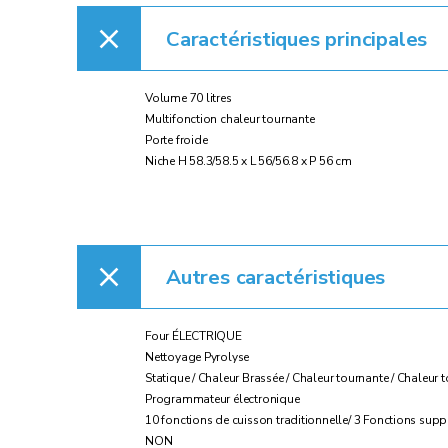
Caractéristiques principales
Volume 70 litres
Multifonction chaleur tournante
Porte froide
Niche H 58.3/58.5 x L 56/56.8 x P 56 cm
Autres caractéristiques
Four ÉLECTRIQUE
Nettoyage Pyrolyse
Statique / Chaleur Brassée / Chaleur tournante / Chaleur to
Programmateur électronique
10 fonctions de cuisson traditionnelle/ 3 Fonctions supp
NON