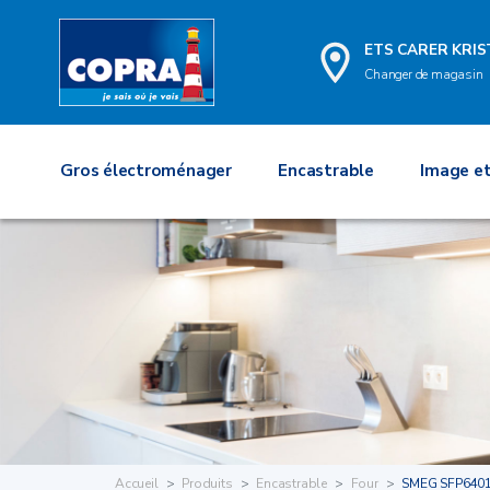
ETS CARER KRIS
Changer de magasin
Gros électroménager
Encastrable
Image et
Accueil
Produits
Encastrable
Four
SMEG SFP640