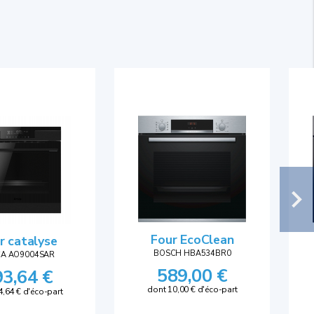
Four EcoClean
r catalyse
BOSCH HBA534BR0
CA AO9004SAR
589,00 €
93,64 €
dont 10,00 € d'éco-part
4,64 € d'éco-part