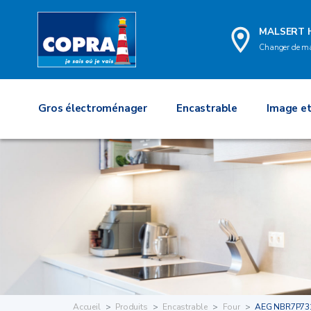
MALSERT 
Changer de m
Gros électroménager
Encastrable
Image et
Accueil
Produits
Encastrable
Four
AEG NBR7P73