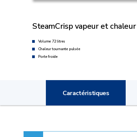
SteamCrisp vapeur et chaleur 
Volume 72 litres
Chaleur tournante pulsée
Porte froide
Caractéristiques