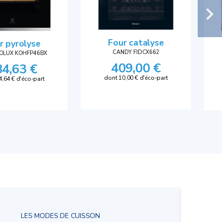
Four catalyse
r pyrolyse
CANDY FIDCX662
OLUX KOHFP46BX
409,00 €
84,63 €
dont 10,00 € d'éco-part
4,64 € d'éco-part
LES MODES DE CUISSON