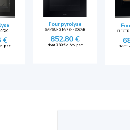
Four pyrolyse
lyse
Fou
SAMSUNG NV7B4430ZAB
300XC
ELECTR
852,80 €
6 €
6
dont 3,80 € d'éco-part
co-part
dont 1