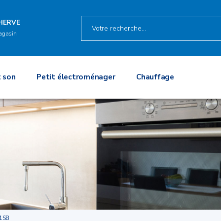
HERVE
agasin
 son
Petit électroménager
Chauffage
1SB