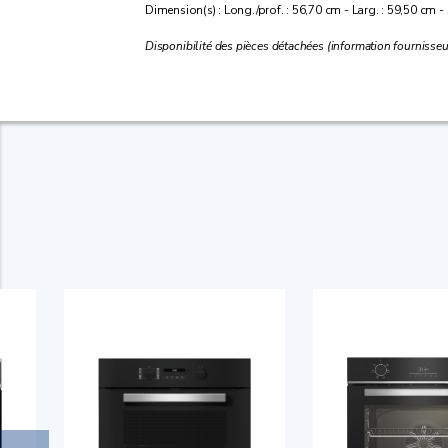
Dimension(s) : Long./prof. : 56,70 cm - Larg. : 59,50 cm -
Disponibilité des pièces détachées (information fournisseu