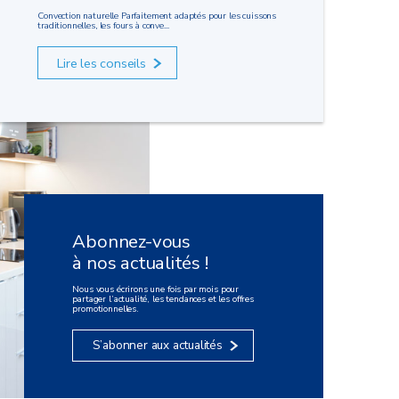
Convection naturelle Parfaitement adaptés pour les cuissons
traditionnelles, les fours à conve...
Lire les conseils
Abonnez-vous
à nos actualités !
Nous vous écrirons une fois par mois pour
partager l’actualité, les tendances et les offres
promotionnelles.
S’abonner aux actualités