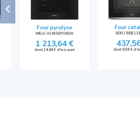
Four cata
Four pyrolyse
BEKO BBIE13
MIELE H2465BPOBSW
437,5
1 213,64 €
dont 8,56 € d'é
dont 14,64 € d'éco-part