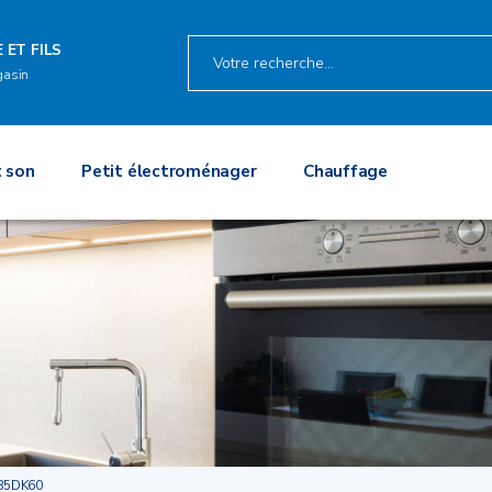
 ET FILS
gasin
 son
Petit électroménager
Chauffage
85DK60