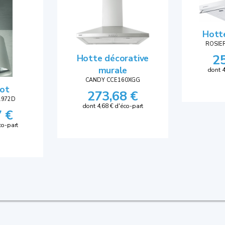
Hott
ROSIE
2
Hotte décorative
murale
dont 4
CANDY CCE160XGG
lot
273,68 €
1972D
dont 4,68 € d'éco-part
7 €
co-part