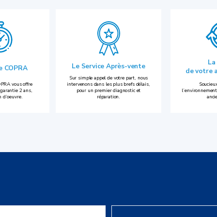
La
Le Service Après-vente
ie COPRA
de votre 
Sur simple appel de votre part, nous
PRA vous offre
intervenons dans les plus brefs délais,
Soucieux
garantie 2 ans,
pour un premier diagnostic et
l’environnement
n d’oeuvre.
réparation.
anci