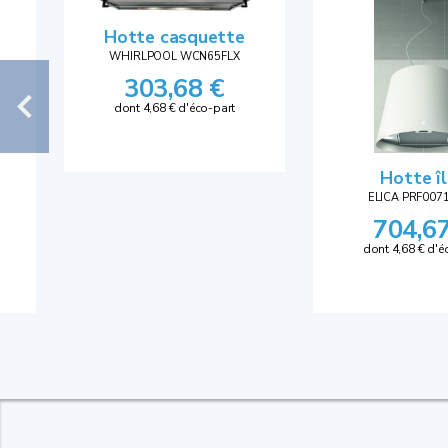
Hotte casquette
WHIRLPOOL WCN65FLX
303,68 €
dont 4,68 € d'éco-part
Hotte î
ELICA PRF007
704,6
dont 4,68 € d'é