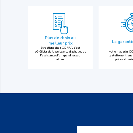
Plus de choix au
La garant
meilleur prix
Etre client chez COPRA, c’est
bénéficier de la puissance d’achat et de
Votre magasin CO
l’assistance d’un grand réseau
gratuitement une 
national.
pièces et mai