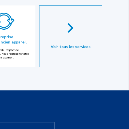
 reprise
ancien appareil
Voir tous les services
 du respect de
, nous reprenons votre
en appareil.