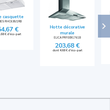
e casquette
RES RHC638/1RB
Hotte décorative
54,67 €
murale
,68 € d'éco-part
ELICA PRF0091761B
203,68 €
dont 4,68 € d'éco-part