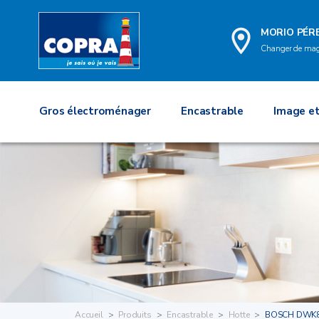
MORIO PÉRE
Changer de ma
Gros électroménager
Encastrable
Image et
Accueil
Produits
Encastrable
Hotte
BOSCH DWK