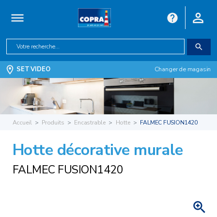
SET VIDEO
Changer de magasin
Accueil
Produits
Encastrable
Hotte
FALMEC FUSION1420
Hotte décorative murale
FALMEC FUSION1420