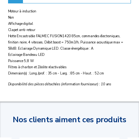
Moteur à induction
Non
Affichage digital
Clapet anti-retour
Hotte Encastrable FALMEC FUSION1420 85cm, commandes électroniques,
finition noire, 4 vitesses, Débit boost = 750m3/h, Puissance acoustique max =
58dB. Eclairage Dynamique LED. Classe énergétique : A
Eclairage Bandeau LED
Puissance 5,8 W
Filtres à charbon et Zéolite réactivables
Dimension(s) : Long./prof. : 35 cm - Larg. : 85 cm - Haut. : 52 cm
Disponibilité des pièces détachées (information fournisseur) : 10 ans
Nos clients aiment ces produits