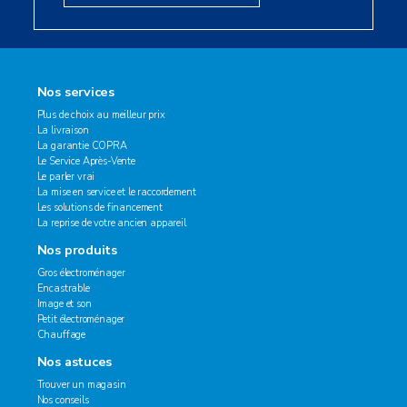
Nos services
Plus de choix au meilleur prix
La livraison
La garantie COPRA
Le Service Après-Vente
Le parler vrai
La mise en service et le raccordement
Les solutions de financement
La reprise de votre ancien appareil
Nos produits
Gros électroménager
Encastrable
Image et son
Petit électroménager
Chauffage
Nos astuces
Trouver un magasin
Nos conseils