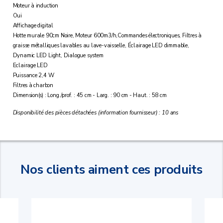
Moteur à induction
Oui
Affichage digital
Hotte murale 90cm Noire, Moteur 600m3/h,Commandes électroniques, Filtres à
graisse métalliques lavables au lave-vaisselle, Éclairage LED dimmable,
Dynamic LED Light, Dialogue system
Eclairage LED
Puissance 2,4 W
Filtres à charbon
Dimension(s) : Long./prof. : 45 cm - Larg. : 90 cm - Haut. : 58 cm
Disponibilité des pièces détachées (information fournisseur) : 10 ans
Nos clients aiment ces produits