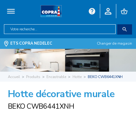
ETS COPRA NEDELEC
Changer de magasin
Accueil
Produits
Encastrable
Hotte
BEKO CWB6441XNH
Hotte décorative murale
BEKO CWB6441XNH