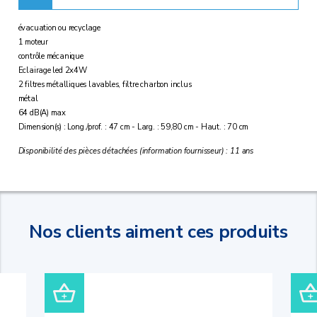
évacuation ou recyclage
1 moteur
contrôle mécanique
Eclairage led 2x4W
2 filtres métalliques lavables, filtre charbon inclus
métal
64 dB(A) max
Dimension(s) : Long./prof. : 47 cm - Larg. : 59,80 cm - Haut. : 70 cm
Disponibilité des pièces détachées (information fournisseur) : 11 ans
Nos clients aiment ces produits