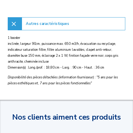
Autres caractéristiques
1 booster
inclinée, largeur 90cm, puissance max. 650 m3/h, évacuation ou recyclage,
indicateur saturation filtre, filtre aluminium lavables, clapet anti-retour,
diamètre buse 150 mm, éclairage 2 x 1 W, finition façade verre noir, corps gris
anthracite, cheminée incluse
Dimension(s) : Long./prof. : 18,80 cm - Larg. : 90 cm - Haut. : 36 cm
Disponibilité des pièces détachées (information fournisseur) : "5 ans pour les
pièces esthétiques et, 7 ans pour les pièces fonctionnelles"
Nos clients aiment ces produits