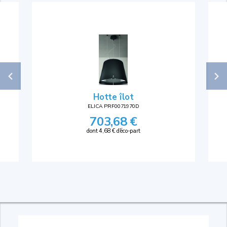
Hotte îlot
ELICA PRF0071970D
703,68 €
dont 4,68 € d'éco-part