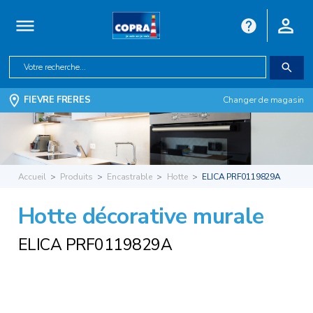
FIEVRE FRERES
Changer de magasin
Accueil
Produits
Encastrable
Hotte
ELICA PRF0119829A
Hotte décorative murale
ELICA PRF0119829A