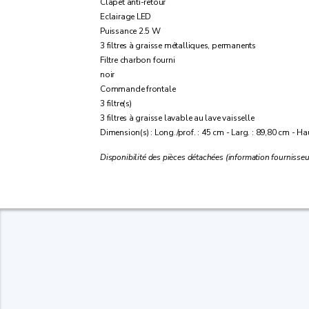
Clapet anti-retour
Eclairage LED
Puissance 2.5 W
3 filtres à graisse métalliques, permanents
Filtre charbon fourni
noir
Commande frontale
3 filtre(s)
3 filtres à graisse lavable au lave vaisselle
Dimension(s) : Long./prof. : 45 cm - Larg. : 89,80 cm - Ha
Disponibilité des pièces détachées (information fournisseur