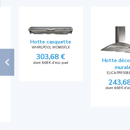
Hotte casquette
WHIRLPOOL WCN65FLX
303,68 €
Hotte déco
dont 4,68 € d'éco-part
mural
ELICA PRF009
243,6
dont 4,68 € d'é