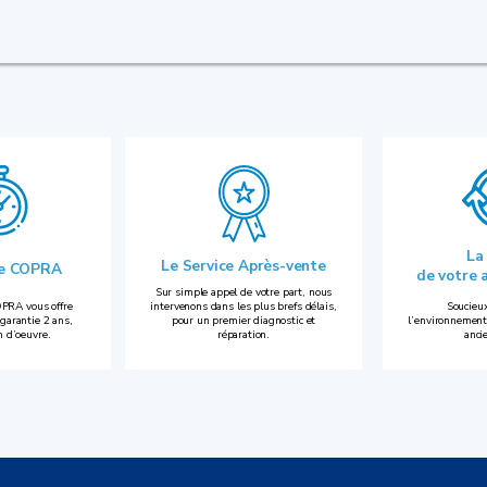
La
Le Service Après-vente
ie COPRA
de votre 
Sur simple appel de votre part, nous
PRA vous offre
intervenons dans les plus brefs délais,
Soucieux
garantie 2 ans,
pour un premier diagnostic et
l’environnement
n d’oeuvre.
réparation.
anci