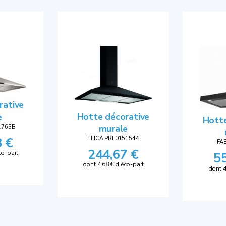
rative
Hotte décorative
e
Hotte
murale
1763B
8 €
ELICA PRF0151544
FA
244,67 €
co-part
5
dont 4,68 € d'éco-part
dont 4