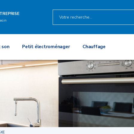
TREPRISE
asin
 son
Petit électroménager
Chauffage
5XE