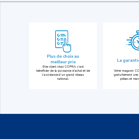
Plus de choix au
La garant
meilleur prix
Etre client chez COPRA, c’est
bénéficier de la puissance d’achat et de
Votre magasin CO
l’assistance d’un grand réseau
gratuitement une 
national.
pièces et mai