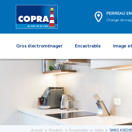
PERREAU EN
Changer de mag
Gros électroménager
Encastrable
Image et
Accueil
Produits
Encastrable
Hotte
SMEG KSED9