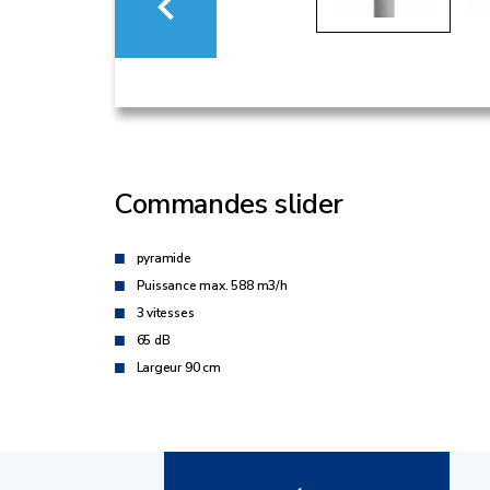
Commandes slider
pyramide
Puissance max. 588 m3/h
3 vitesses
65 dB
Largeur 90 cm