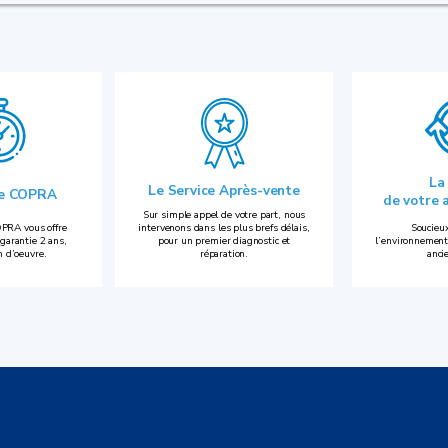
La
Le Service Après-vente
ie COPRA
de votre 
Sur simple appel de votre part, nous
PRA vous offre
intervenons dans les plus brefs délais,
Soucieux
garantie 2 ans,
pour un premier diagnostic et
l’environnement
n d’oeuvre.
réparation.
anci