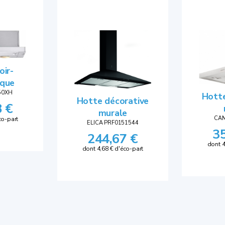
oir-
ique
50XH
Hotte
Hotte décorative
8 €
murale
CAN
co-part
ELICA PRF0151544
3
244,67 €
dont 4
dont 4,68 € d'éco-part