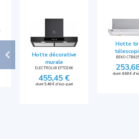
Hotte tir
télescop
Hotte décorative
BEKO CTB62
murale
253,6
ELECTROLUX EFTD26K
dont 4,68 € d'é
455,45 €
dont 5,46 € d'éco-part